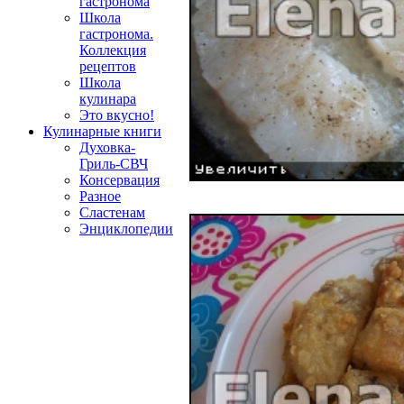
гастронома
Школа
гастронома.
Коллекция
рецептов
Школа
кулинара
Это вкусно!
Кулинарные книги
Духовка-
Гриль-СВЧ
Консервация
Разное
Сластенам
Энциклопедии