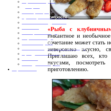
Горячие закуски
Десерты
Консервация
Кулинарные хитрости
Маленьким гурманам
Напитки
«Рыба с клубничным
Овощные блюда
пикантное и необычно
Первые блюда
сочетание может стать 
Полевая кухня
невероятно вкусно, с
Постные и диетические блюда
Праздничные блюда
Приглашаю всех, кто 
Салаты
вкусами, посмотрет
Холодные закуски
приготовлению.
Карта сайта