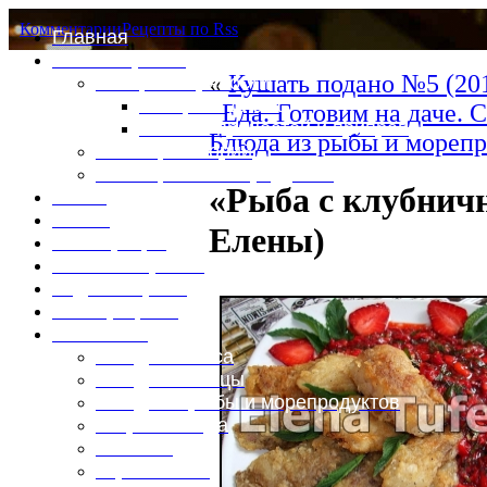
Комментарии
Рецепты по Rss
Главная
Это интересно
«
Кушать подано №5 (20
Специи и пряности
Специи и диета
Еда. Готовим на даче. 
Каталог пряностей и приправ
Блюда из рыбы и морепр
Таблица калорий
Таблица массы продуктов
«Рыба с клубнич
Войти
Выйти
Елены)
Регистрация
Забыли пароль?
Задать пароль
Ваш профиль
Фотоменю
Блюда из мяса
Блюда из птицы
Блюда из рыбы и морепродуктов
Вторые блюда
Выпечка
Горяченькое