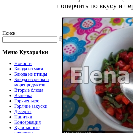
поперчить по вкусу и пе
Поиск:
Меню Кухаро4ки
Новости
Блюда из мяса
Блюда из птицы
Блюда из рыбы и
морепродуктов
Вторые блюда
Выпечка
Горяченькое
Горячие закуски
Десерты
Напитки
Консервация
Кулинарные
хитрости