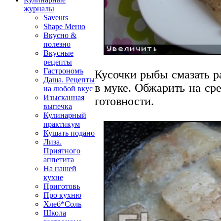
журналы
Saveurs
Shape Меню
Вкусно &
полезно
Вкусные
рецепты
Гастрономъ
Кусочки рыбы смазать р
Даша. Рецепты
в муке. Обжарить на ср
на любой вкус
Изысканная
готовности.
выпечка
Кулинарный
практикум
Кушать подано
Лиза.
Приятного
аппетита
На нашей
кухне
Приготовь
Про кухню
Хлеб*Соль
Школа