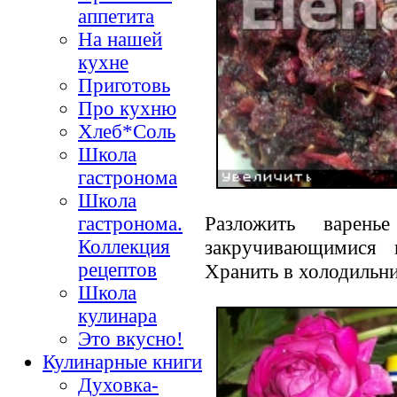
аппетита
На нашей
кухне
Приготовь
Про кухню
Хлеб*Соль
Школа
гастронома
Школа
Разложить варен
гастронома.
Коллекция
закручивающимися 
рецептов
Хранить в холодильни
Школа
кулинара
Это вкусно!
Кулинарные книги
Духовка-