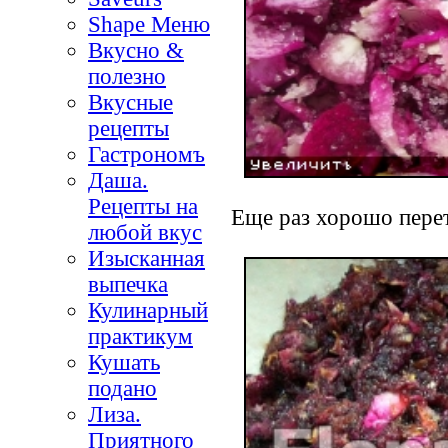
Shape Меню
Вкусно &
полезно
Вкусные
рецепты
Гастрономъ
Даша.
Рецепты на
Еще раз хорошо перете
любой вкус
Изысканная
выпечка
Кулинарный
практикум
Кушать
подано
Лиза.
Приятного