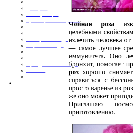
Горячие закуски
Десерты
Консервация
Кулинарные хитрости
Чайная роза
изве
Маленьким гурманам
целебными свойствам
Напитки
излечить человека от
Овощные блюда
Первые блюда
— самое лучшее сре
Полевая кухня
иммунитета. Оно ле
Постные и диетические блюда
бронхит, помогает п
Праздничные блюда
Салаты
роз
хорошо снимает 
Холодные закуски
справиться с бессон
Карта сайта
просто варенье из ро
же оно может пригоди
Приглашаю посм
приготовлению.