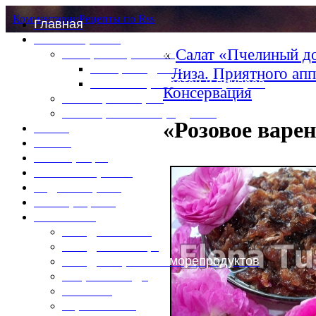
Комментарии
Рецепты по Rss
Главная
Это интересно
«
Салат «Пчелиный д
Специи и пряности
Специи и диета
Лиза. Приятного апп
Каталог пряностей и приправ
Консервация
Таблица калорий
Таблица массы продуктов
«Розовое варе
Войти
Выйти
Регистрация
Забыли пароль?
Задать пароль
Ваш профиль
Фотоменю
Блюда из мяса
Блюда из птицы
Блюда из рыбы и морепродуктов
Вторые блюда
Выпечка
Горяченькое