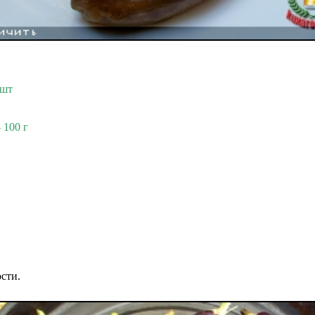
 шт
 100 г
сти.