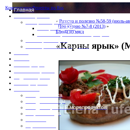
Комментарии
Рецепты по Rss
Главная
Это интересно
«
Вкусно и полезно №58-59 (июль-ав
Специи и пряности
Про кухню №7-8 (2013)
»
Специи и диета
Блюда из мяса
Каталог пряностей и приправ
Таблица калорий
«Карны ярык» (
Таблица массы продуктов
Войти
Выйти
Регистрация
Забыли пароль?
Задать пароль
Ваш профиль
Фотоменю
Блюда из мяса
Блюда из птицы
Блюда из рыбы и морепродуктов
Вторые блюда
Выпечка
Горяченькое