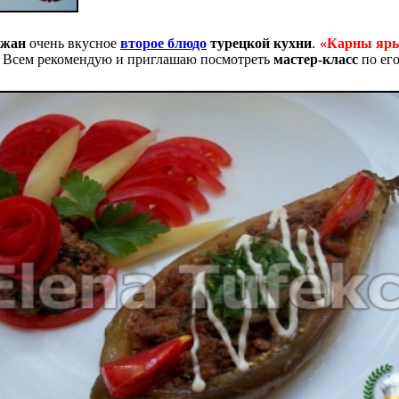
ажан
очень вкусное
второе блюдо
турецкой кухни
.
«Карны яр
. Всем рекомендую и приглашаю посмотреть
мастер-класс
по ег