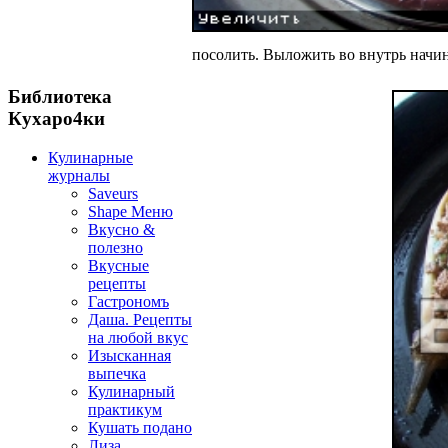
посолить. Выложить во внутрь начин
Библиотека
Кухаро4ки
Кулинарные
журналы
Saveurs
Shape Меню
Вкусно &
полезно
Вкусные
рецепты
Гастрономъ
Даша. Рецепты
на любой вкус
Изысканная
выпечка
Кулинарный
практикум
Кушать подано
Лиза.