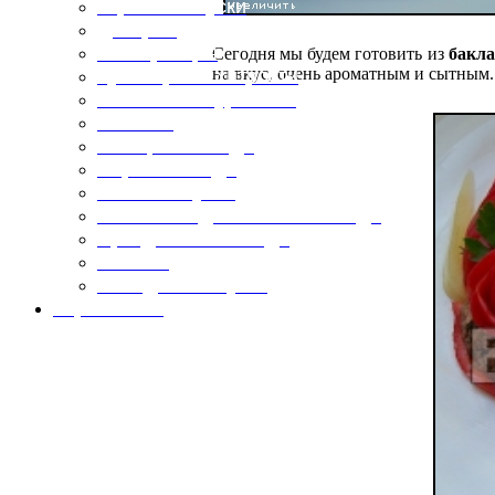
Горячие закуски
Десерты
Консервация
Сегодня мы будем готовить из
бакл
на вкус, очень ароматным и сытным
Кулинарные хитрости
Маленьким гурманам
Напитки
Овощные блюда
Первые блюда
Полевая кухня
Постные и диетические блюда
Праздничные блюда
Салаты
Холодные закуски
Карта сайта