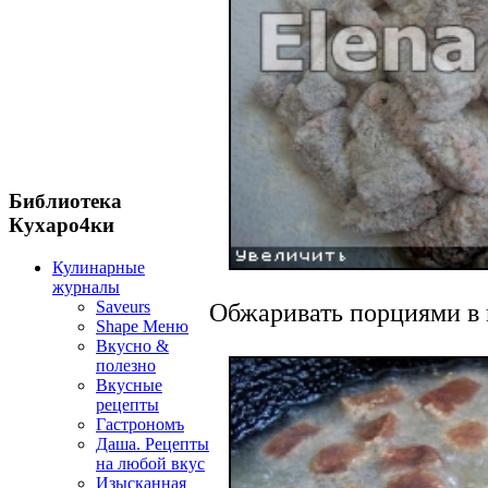
Библиотека
Кухаро4ки
Кулинарные
журналы
Saveurs
Обжаривать порциями в
Shape Меню
Вкусно &
полезно
Вкусные
рецепты
Гастрономъ
Даша. Рецепты
на любой вкус
Изысканная