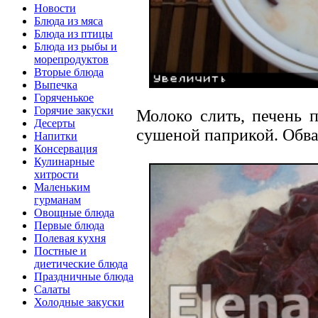
Новости
Блюда из мяса
Блюда из птицы
Блюда из рыбы и
морепродуктов
Вторые блюда
Выпечка
Горяченькое
Горячие закуски
Молоко слить, печень п
Десерты
сушеной паприкой. Обва
Напитки
Консервация
Кулинарные
хитрости
Маленьким
гурманам
Овощные блюда
Первые блюда
Полевая кухня
Постные и
диетические блюда
Праздничные блюда
Салаты
Холодные закуски