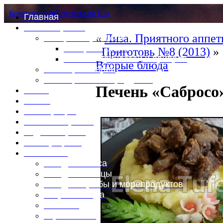
Комментарии
Рецепты по Rss
Главная
Это интересно
«
Лиза. Приятного аппет
Специи и пряности
Специи и диета
Приготовь №8 (2013)
»
Каталог пряностей и приправ
Вторые блюда
Таблица калорий
Таблица массы продуктов
Печень «Сабросо
Войти
Выйти
Регистрация
Забыли пароль?
Задать пароль
Ваш профиль
Фотоменю
Блюда из мяса
Блюда из птицы
Блюда из рыбы и морепродуктов
Вторые блюда
Выпечка
Горяченькое