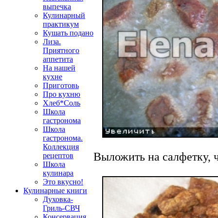
выпечка
Кулинарный
практикум
Кушать подано
Лиза.
Приятного
аппетита
На нашей
кухне
Приготовь
Про кухню
Хлеб*Соль
Школа
гастронома
Школа
гастронома.
Коллекция
Выложить на салфетку, ч
рецептов
Школа
кулинара
Это вкусно!
Кулинарные книги
Духовка-
Гриль-СВЧ
Консервация