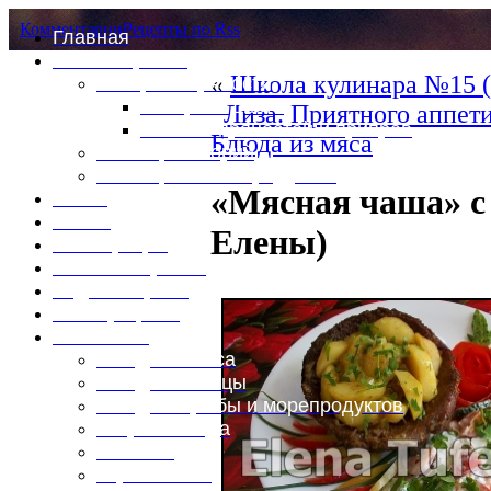
Комментарии
Рецепты по Rss
Главная
Это интересно
«
Школа кулинара №15 (
Специи и пряности
Специи и диета
Лиза. Приятного аппети
Каталог пряностей и приправ
Блюда из мяса
Таблица калорий
Таблица массы продуктов
«Мясная чаша» с
Войти
Выйти
Елены)
Регистрация
Забыли пароль?
Задать пароль
Ваш профиль
Фотоменю
Блюда из мяса
Блюда из птицы
Блюда из рыбы и морепродуктов
Вторые блюда
Выпечка
Горяченькое