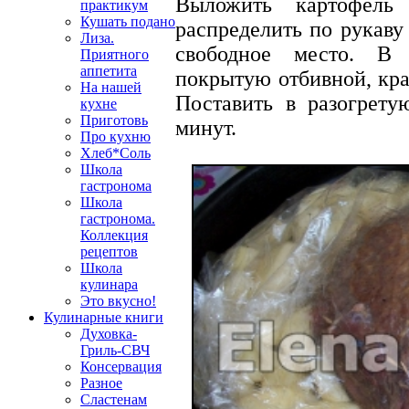
Выложить картофель
практикум
Кушать подано
распределить по рукаву
Лиза.
свободное место. В 
Приятного
аппетита
покрытую отбивной, края
На нашей
Поставить в разогрету
кухне
Приготовь
минут.
Про кухню
Хлеб*Соль
Школа
гастронома
Школа
гастронома.
Коллекция
рецептов
Школа
кулинара
Это вкусно!
Кулинарные книги
Духовка-
Гриль-СВЧ
Консервация
Разное
Сластенам