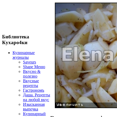
Библиотека
Кухаро4ки
Кулинарные
журналы
Saveurs
Shape Меню
Вкусно &
полезно
Вкусные
рецепты
Гастрономъ
Даша. Рецепты
на любой вкус
Изысканная
выпечка
Кулинарный