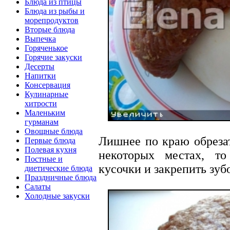
Блюда из птицы
Блюда из рыбы и
морепродуктов
Вторые блюда
Выпечка
Горяченькое
Горячие закуски
Десерты
Напитки
Консервация
Кулинарные
хитрости
Маленьким
гурманам
Овощные блюда
Лишнее по краю обрезат
Первые блюда
Полевая кухня
некоторых местах, т
Постные и
кусочки и закрепить зуб
диетические блюда
Праздничные блюда
Салаты
Холодные закуски