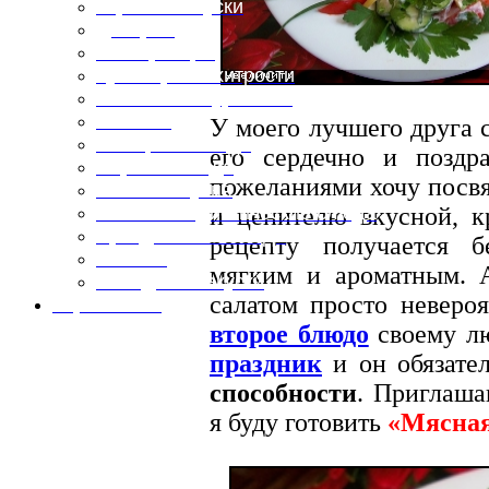
Горячие закуски
Десерты
Консервация
Кулинарные хитрости
Маленьким гурманам
Напитки
У моего лучшего друга 
Овощные блюда
его сердечно и позд
Первые блюда
пожеланиями хочу посвя
Полевая кухня
и ценителю вкусной, 
Постные и диетические блюда
Праздничные блюда
рецепту получается 
Салаты
мягким и ароматным. 
Холодные закуски
салатом просто невероя
Карта сайта
второе блюдо
своему л
праздник
и он обязате
способности
. Приглаша
я буду готовить
«Мясна