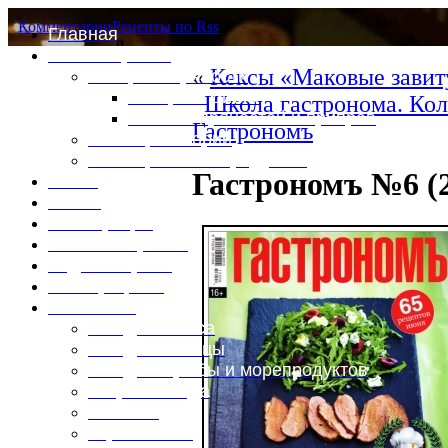
Комментарии
Рецепты по Rss
Главная
Это интересно
«
Кексы «Маковые завит
Специи и пряности
Специи и диета
Школа гастронома. Кол
Каталог пряностей и приправ
Гастрономъ
Таблица калорий
Таблица массы продуктов
Гастрономъ №6 (
Войти
Выйти
Регистрация
Забыли пароль?
Задать пароль
Ваш профиль
Фотоменю
Блюда из мяса
Блюда из птицы
Блюда из рыбы и морепродуктов
Вторые блюда
Выпечка
Горяченькое