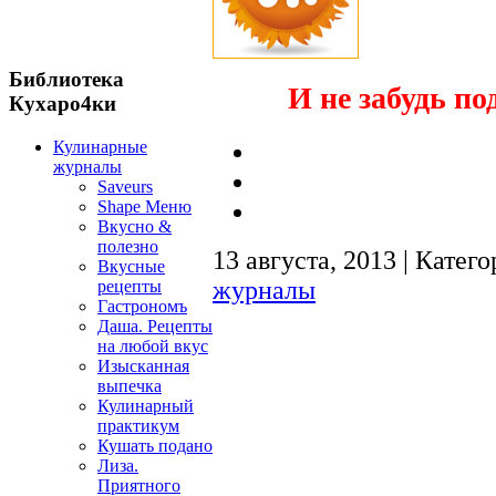
Библиотека
И не забудь по
Кухаро4ки
Кулинарные
журналы
Saveurs
Shape Меню
Вкусно &
полезно
13 августа, 2013 | Катег
Вкусные
журналы
рецепты
Гастрономъ
Даша. Рецепты
на любой вкус
Изысканная
выпечка
Кулинарный
практикум
Кушать подано
Лиза.
Приятного