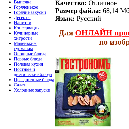
Качество:
Отличное
Выпечка
Горяченькое
Размер файла:
68,14 М
Горячие закуски
Язык:
Русский
Десерты
Напитки
Консервация
Для
ОНЛАЙН
про
Кулинарные
хитрости
по изоб
Маленьким
гурманам
Овощные блюда
Первые блюда
Полевая кухня
Постные и
диетические блюда
Праздничные блюда
Салаты
Холодные закуски