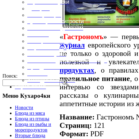
Горячие закуски
Десерты
Консервация
Кулинарные хитрости
Маленьким гурманам
Напитки
«
Гастрономъ
» — перв
Овощные блюда
журнал
европейского у
Первые блюда
не только о здоровой 
Полевая кухня
Постные и диетические блюда
полезной и увлекат
Праздничные блюда
продуктах
, о правила
Салаты
Поиск:
правильное питание
, 
Холодные закуски
интервью со звездам
Карта сайта
рассказы о кулинарн
Меню Кухаро4ки
аппетитные истории из 
Новости
Блюда из мяса
Название:
Гастрономъ 
Блюда из птицы
Страниц:
121
Блюда из рыбы и
морепродуктов
Формат:
PDF
Вторые блюда