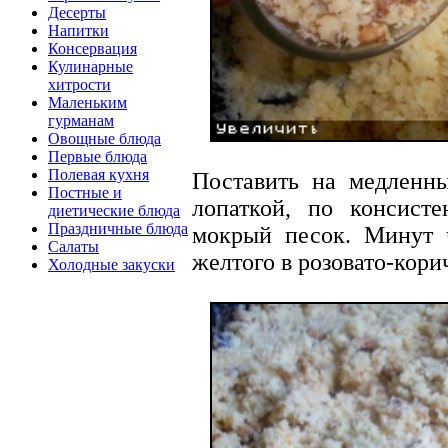
Десерты
Напитки
Консервация
Кулинарные
хитрости
Маленьким
гурманам
Овощные блюда
Первые блюда
Полевая кухня
Поставить на медленн
Постные и
лопаткой, по консист
диетические блюда
Праздничные блюда
мокрый песок. Минут ч
Салаты
желтого в розовато-кори
Холодные закуски