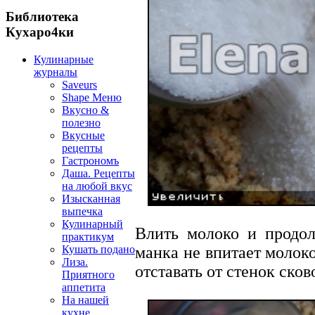
Библиотека
Кухаро4ки
Кулинарные
журналы
Saveurs
Shape Меню
Вкусно &
полезно
Вкусные
рецепты
Гастрономъ
Даша. Рецепты
на любой вкус
Изысканная
выпечка
Кулинарный
Влить молоко и продол
практикум
Кушать подано
манка не впитает молоко
Лиза.
отставать от стенок сков
Приятного
аппетита
На нашей
кухне