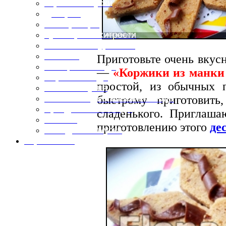
Горячие закуски
Десерты
Консервация
Кулинарные хитрости
Маленьким гурманам
Напитки
Приготовьте очень вку
Овощные блюда
—
«Коржики из манки 
Первые блюда
простой, из обычных 
Полевая кухня
быстрому приготовить,
Постные и диетические блюда
Праздничные блюда
сладенького. Приглаш
Салаты
приготовлению этого
де
Холодные закуски
Карта сайта