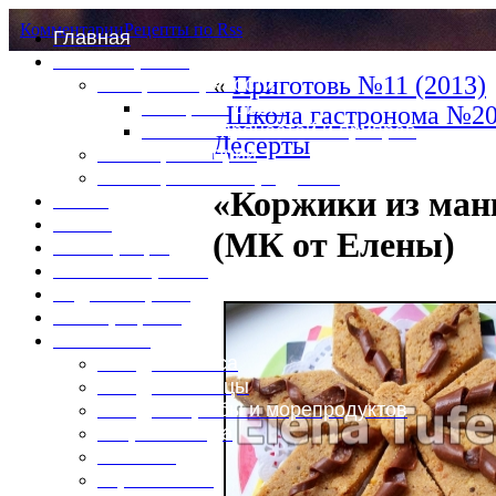
Комментарии
Рецепты по Rss
Главная
Это интересно
«
Приготовь №11 (2013)
Специи и пряности
Специи и диета
Школа гастронома №20
Каталог пряностей и приправ
Десерты
Таблица калорий
Таблица массы продуктов
«Коржики из ман
Войти
Выйти
(МК от Елены)
Регистрация
Забыли пароль?
Задать пароль
Ваш профиль
Фотоменю
Блюда из мяса
Блюда из птицы
Блюда из рыбы и морепродуктов
Вторые блюда
Выпечка
Горяченькое