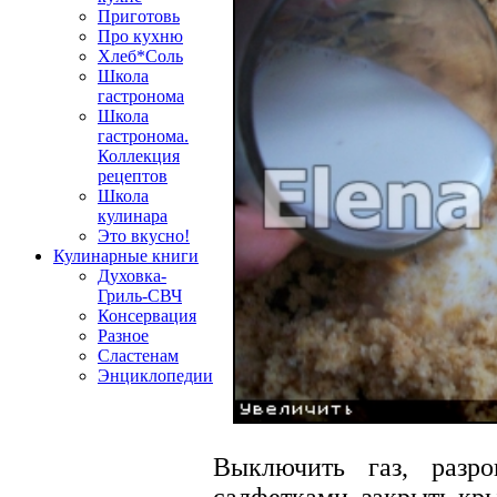
Приготовь
Про кухню
Хлеб*Соль
Школа
гастронома
Школа
гастронома.
Коллекция
рецептов
Школа
кулинара
Это вкусно!
Кулинарные книги
Духовка-
Гриль-СВЧ
Консервация
Разное
Сластенам
Энциклопедии
Выключить газ, разр
салфетками, закрыть кры