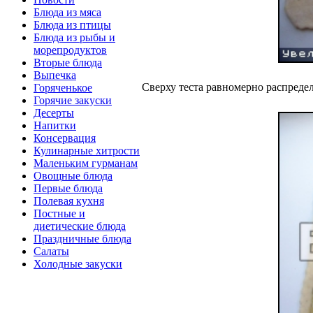
Блюда из мяса
Блюда из птицы
Блюда из рыбы и
морепродуктов
Вторые блюда
Выпечка
Сверху теста равномерно распредел
Горяченькое
Горячие закуски
Десерты
Напитки
Консервация
Кулинарные хитрости
Маленьким гурманам
Овощные блюда
Первые блюда
Полевая кухня
Постные и
диетические блюда
Праздничные блюда
Салаты
Холодные закуски