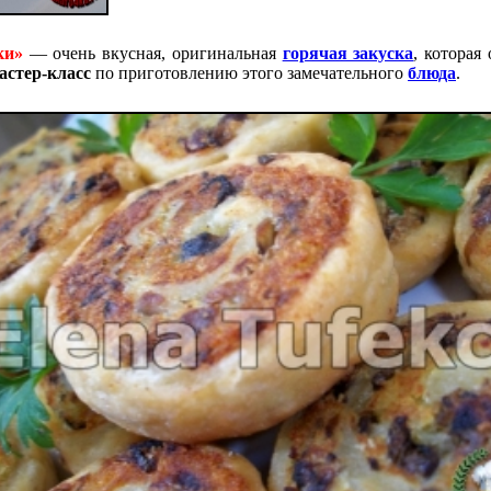
ки»
— очень вкусная, оригинальная
горячая закуска
, которая
астер-класс
по приготовлению этого замечательного
блюда
.