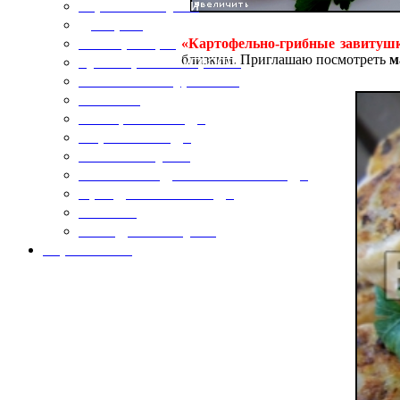
Горячие закуски
Десерты
Консервация
«Картофельно-грибные завитуш
близким. Приглашаю посмотреть
м
Кулинарные хитрости
Маленьким гурманам
Напитки
Овощные блюда
Первые блюда
Полевая кухня
Постные и диетические блюда
Праздничные блюда
Салаты
Холодные закуски
Карта сайта