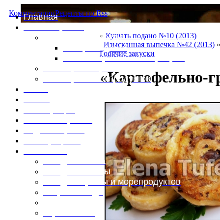
Комментарии
Рецепты по Rss
Главная
Это интересно
«
Кушать подано №10 (2013)
Специи и пряности
Изысканная выпечка №42 (2013)
Специи и диета
Горячие закуски
Каталог пряностей и приправ
Таблица калорий
«Картофельно-г
Таблица массы продуктов
Войти
Выйти
Регистрация
Забыли пароль?
Задать пароль
Ваш профиль
Фотоменю
Блюда из мяса
Блюда из птицы
Блюда из рыбы и морепродуктов
Вторые блюда
Выпечка
Горяченькое