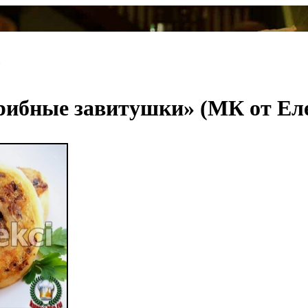
»
рибные завитушки» (МК от Ел