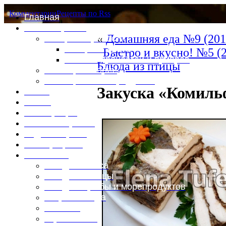
Комментарии
Рецепты по Rss
Главная
Это интересно
«
Домашняя еда №9 (201
Специи и пряности
Специи и диета
Быстро и вкусно! №5 (
Каталог пряностей и приправ
Блюда из птицы
Таблица калорий
Таблица массы продуктов
Закуска «Комиль
Войти
Выйти
Регистрация
Забыли пароль?
Задать пароль
Ваш профиль
Фотоменю
Блюда из мяса
Блюда из птицы
Блюда из рыбы и морепродуктов
Вторые блюда
Выпечка
Горяченькое