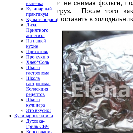
и не снимая фольги, п
выпечка
Кулинарный
груз. После того как
практикум
поставить в холодильник
Кушать подано
Лиза.
Приятного
аппетита
На нашей
кухне
Приготовь
Про кухню
Хлеб*Соль
Школа
гастронома
Школа
гастронома.
Коллекция
рецептов
Школа
кулинара
Это вкусно!
Кулинарные книги
Духовка-
Гриль-СВЧ
Консервация