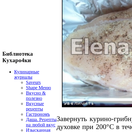
Библиотека
Кухаро4ки
Кулинарные
журналы
Saveurs
Shape Меню
Вкусно &
полезно
Вкусные
рецепты
Гастрономъ
Завернуть курино-грибн
Даша. Рецепты
на любой вкус
духовке при 200°C в теч
Изысканная