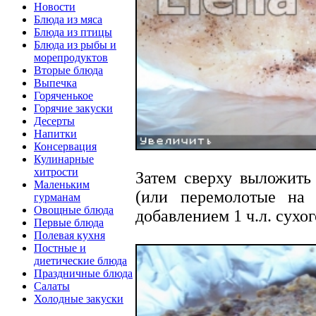
Новости
Блюда из мяса
Блюда из птицы
Блюда из рыбы и
морепродуктов
Вторые блюда
Выпечка
Горяченькое
Горячие закуски
Десерты
Напитки
Консервация
Кулинарные
хитрости
Затем сверху выложить
Маленьким
(или перемолотые на
гурманам
Овощные блюда
добавлением 1 ч.л. сухо
Первые блюда
Полевая кухня
Постные и
диетические блюда
Праздничные блюда
Салаты
Холодные закуски