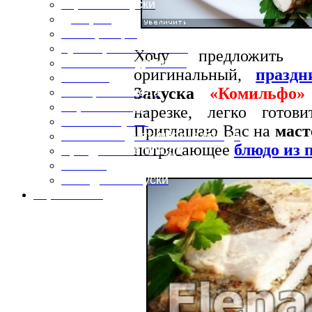
Горячие закуски
Десерты
Консервация
Кулинарные хитрости
Хочу предложить 
Маленьким гурманам
оригинальный,
празд
Напитки
Закуска
«Комильфо»
Овощные блюда
Первые блюда
нарезке, легко готов
Полевая кухня
Приглашаю Вас на
маст
Постные и диетические блюда
потрясающее
блюдо из 
Праздничные блюда
Салаты
Холодные закуски
Карта сайта