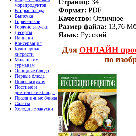
Страниц:
34
морепродуктов
Формат:
PDF
Вторые блюда
Выпечка
Качество:
Отличное
Горяченькое
Размер файла:
13,76 М
Горячие закуски
Десерты
Язык:
Русский
Напитки
Консервация
Для
ОНЛАЙН
про
Кулинарные
хитрости
по изоб
Маленьким
гурманам
Овощные блюда
Первые блюда
Полевая кухня
Постные и
диетические блюда
Праздничные блюда
Салаты
Холодные закуски