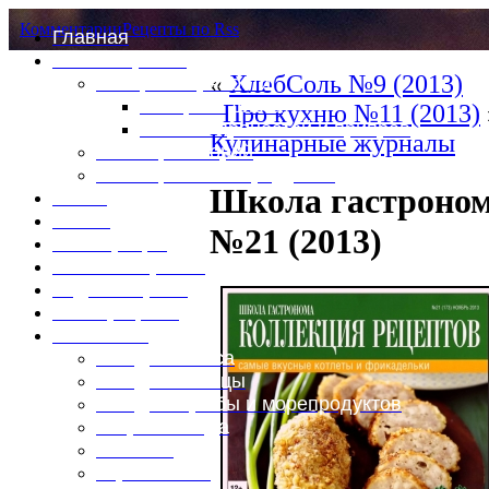
Комментарии
Рецепты по Rss
Главная
Это интересно
«
ХлебСоль №9 (2013)
Специи и пряности
Специи и диета
Про кухню №11 (2013)
Каталог пряностей и приправ
Кулинарные журналы
Таблица калорий
Таблица массы продуктов
Школа гастроном
Войти
Выйти
№21 (2013)
Регистрация
Забыли пароль?
Задать пароль
Ваш профиль
Фотоменю
Блюда из мяса
Блюда из птицы
Блюда из рыбы и морепродуктов
Вторые блюда
Выпечка
Горяченькое