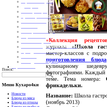
Горячие закуски
Десерты
Консервация
Кулинарные хитрости
Маленьким гурманам
Напитки
Овощные блюда
Первые блюда
«Коллекция рецепто
Полевая кухня
журнала «
Школа гас
Постные и диетические блюда
Праздничные блюда
мастер-классов с под
Салаты
приготовления блюда
Холодные закуски
кулинарному шедевр
Карта сайта
Поиск:
фотографиями. Каждый 
теме. Тема номера:
Меню Кухаро4ки
фрикадельки.
Новости
Название:
Школа гастро
Блюда из мяса
(ноябрь 2013)
Блюда из птицы
Блюда из рыбы и