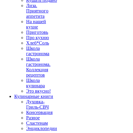
Кушать подано
Лиза.
Приятного
аппетита
На нашей
кухне
Приготовь
Про кухню
Хлеб*Соль
Школа
гастронома
Школа
гастронома.
Коллекция
рецептов
Школа
кулинара
Это вкусно!
Кулинарные книги
Духовка-
Гриль-СВЧ
Консервация
Разное
Сластенам
Энциклопедии