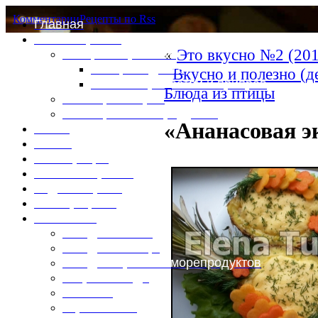
Комментарии
Рецепты по Rss
Главная
Это интересно
«
Это вкусно №2 (201
Специи и пряности
Специи и диета
Вкусно и полезно (д
Каталог пряностей и приправ
Блюда из птицы
Таблица калорий
Таблица массы продуктов
«Ананасовая э
Войти
Выйти
Регистрация
Забыли пароль?
Задать пароль
Ваш профиль
Фотоменю
Блюда из мяса
Блюда из птицы
Блюда из рыбы и морепродуктов
Вторые блюда
Выпечка
Горяченькое