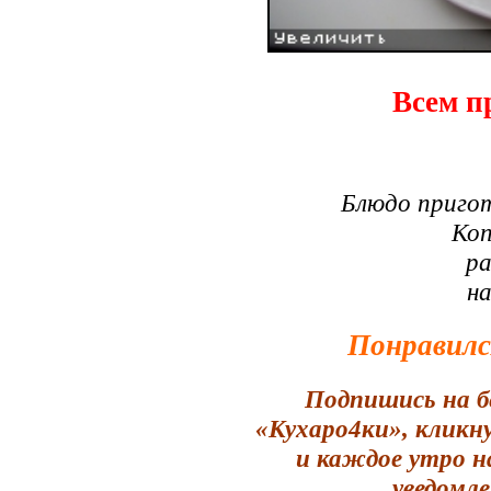
Всем п
Блюдо приго
Коп
ра
н
Понравилс
Подпишись на б
«Кухаро4ки», кликн
и каждое утро н
уведомле