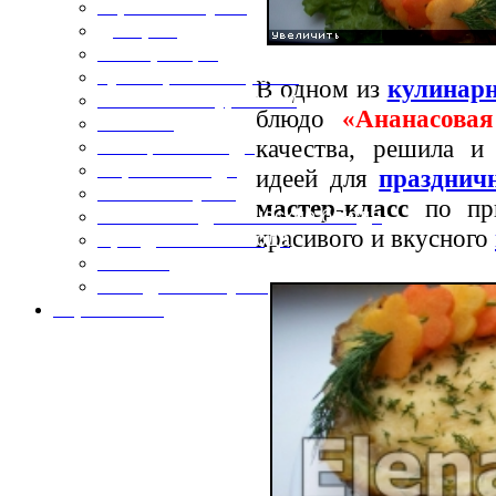
Горячие закуски
Десерты
Консервация
Кулинарные хитрости
В одном из
кулинар
Маленьким гурманам
блюдо
«Ананасовая
Напитки
качества, решила и
Овощные блюда
Первые блюда
идеей для
празднич
Полевая кухня
мастер-класс
по при
Постные и диетические блюда
красивого и вкусного
Праздничные блюда
Салаты
Холодные закуски
Карта сайта