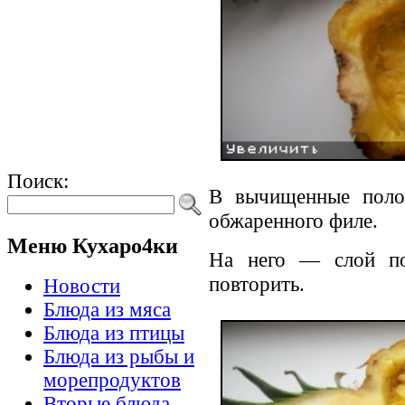
Поиск:
В вычищенные поло
обжаренного филе.
Меню Кухаро4ки
На него — слой по
повторить.
Новости
Блюда из мяса
Блюда из птицы
Блюда из рыбы и
морепродуктов
Вторые блюда