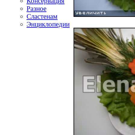
Консервация
Разное
Сластенам
Энциклопедии