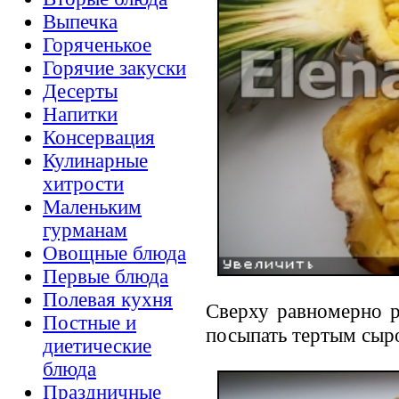
Выпечка
Горяченькое
Горячие закуски
Десерты
Напитки
Консервация
Кулинарные
хитрости
Маленьким
гурманам
Овощные блюда
Первые блюда
Полевая кухня
Сверху равномерно р
Постные и
посыпать тертым сыр
диетические
блюда
Праздничные