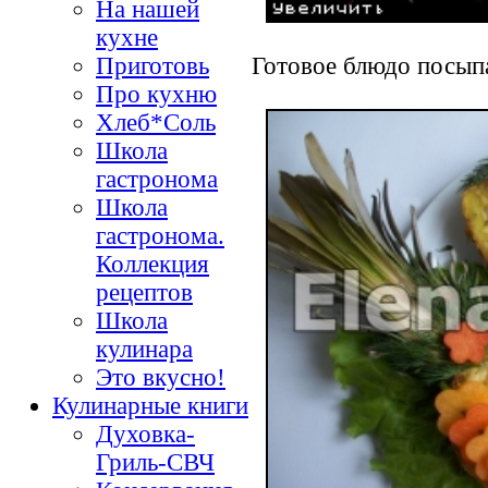
На нашей
кухне
Готовое блюдо посыпа
Приготовь
Про кухню
Хлеб*Соль
Школа
гастронома
Школа
гастронома.
Коллекция
рецептов
Школа
кулинара
Это вкусно!
Кулинарные книги
Духовка-
Гриль-СВЧ