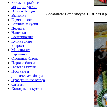
Блюда из рыбы и
морепродуктов
Вторые блюда
Добавляем 1 ст.л уксуса 9% и 2 ст.л
Выпечка
Горяченькое
Горячие закуски
Десерты
Напитки
Консервация
Кулинарные
хитрости
Маленьким
гурманам
Овощные блюда
Первые блюда
Полевая кухня
Постные и
диетические блюда
Праздничные блюда
Салаты
Холодные закуски