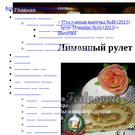
Комментарии
Рецепты по Rss
Главная
Это интересно
«
Изысканная выпечка №48 (2013)
Специи и пряности
Jamie Magazine №10 (2013)
»
Специи и диета
Выпечка
Каталог пряностей и приправ
Таблица калорий
Лимонный рулет 
Таблица массы продуктов
Войти
Выйти
Регистрация
Забыли пароль?
Задать пароль
Ваш профиль
Фотоменю
Блюда из мяса
Блюда из птицы
Блюда из рыбы и морепродуктов
Вторые блюда
Выпечка
Горяченькое