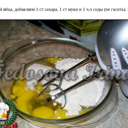
 яйца, добавляем 1 ст сахара, 1 ст муки и 1 ч.л соды (не гасить