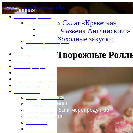
Комментарии
Рецепты по Rss
Главная
Это интересно
«
Салат «Креветка»
Специи и пряности
Специи и диета
Чизкейк Английский
»
Каталог пряностей и приправ
Холодные закуски
Таблица калорий
Таблица массы продуктов
Творожные Ролл
Войти
Выйти
Регистрация
Забыли пароль?
Задать пароль
Ваш профиль
Фотоменю
Блюда из мяса
Блюда из птицы
Блюда из рыбы и морепродуктов
Вторые блюда
Выпечка
Горяченькое