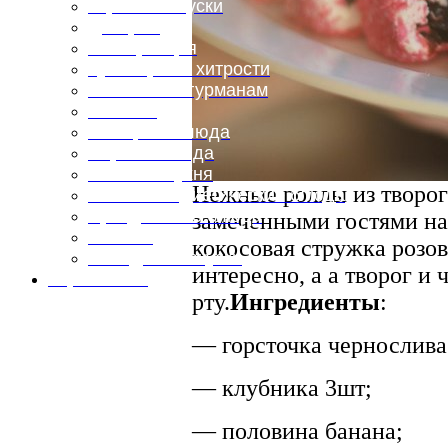
Горячие закуски
Десерты
Консервация
Кулинарные хитрости
Маленьким гурманам
Напитки
Овощные блюда
Первые блюда
Полевая кухня
Нежные роллы из творога
Постные и диетические блюда
Праздничные блюда
замеченными гостями на
Салаты
кокосовая стружка розов
Холодные закуски
интересно, а а творог и 
Карта сайта
рту.
Ингредиенты
:
— горсточка чернослива
— клубника 3шт;
— половина банана;