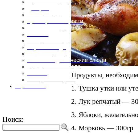
Горячие закуски
Десерты
Консервация
Кулинарные хитрости
Маленьким гурманам
Напитки
Овощные блюда
Первые блюда
Полевая кухня
Постные и диетические блюда
Праздничные блюда
Салаты
Продукты, необходим
Холодные закуски
Карта сайта
1. Тушка утки или уте
2. Лук репчатый — 30
3. Яблоки, желательн
Поиск:
4. Морковь — 300гр