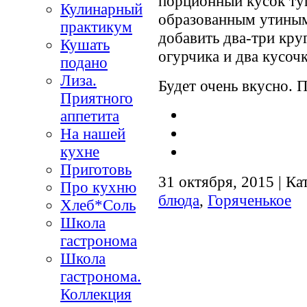
порционный кусок ту
Кулинарный
образованным утиным
практикум
добавить два-три кру
Кушать
огурчика и два кусоч
подано
Лиза.
Будет очень вкусно. 
Приятного
аппетита
На нашей
кухне
Приготовь
31 октября, 2015 | Ка
Про кухню
блюда
,
Горяченькое
Хлеб*Соль
Школа
гастронома
Школа
гастронома.
Коллекция