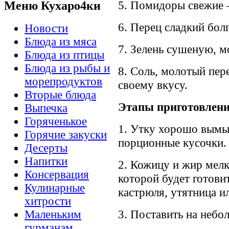
Меню Кухаро4ки
5. Помидоры свежие 
6. Перец сладкий бол
Новости
Блюда из мяса
7. Зелень сушеную, м
Блюда из птицы
Блюда из рыбы и
8. Соль, молотый пер
морепродуктов
своему вкусу.
Вторые блюда
Этапы приготовлени
Выпечка
Горяченькое
1. Утку хорошо вымыт
Горячие закуски
порционные кусочки.
Десерты
Напитки
2. Кожицу и жир мелк
Консервация
которой будет готови
Кулинарные
кастрюля, утятница и
хитрости
3. Поставить на небо
Маленьким
гурманам