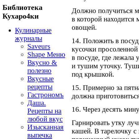
Библиотека
Должно получиться м
Кухаро4ки
в которой находится 
овощей.
Кулинарные
журналы
14. Положить в посуд
Saveurs
кусочки просоленной
Shape Меню
в посуде, где лежала 
Вкусно &
и тушим уточку. Туши
полезно
под крышкой.
Вкусные
рецепты
15. Примерно за пятна
Гастрономъ
должна приготовиться
Даша.
16. Через десять мину
Рецепты на
любой вкус
Гарнировать утку луч
Изысканная
кашей. В тарелочку с
выпечка