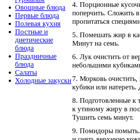
4. Порционные кусочк
Овощные блюда
поперчить. Сложить 
Первые блюда
пропитаться специями
Полевая кухня
Постные и
5. Помешать жир в ка
диетические
Минут на семь.
блюда
Праздничные
6. Лук очистить от в
блюда
небольшими кубиками
Салаты
7. Морковь очистить,
Холодные закуски
кубики или натереть. 
8. Подготовленные к 
к утиному жиру в пос
Тушить семь минут.
9. Помидоры помыть.
и снять верхнюю кожи