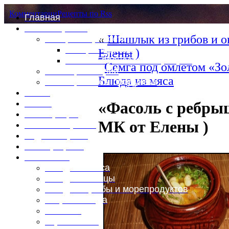
Комментарии
Рецепты по Rss
Главная
Это интересно
«
Шашлык из грибов и о
Специи и пряности
Специи и диета
Елены )
Каталог пряностей и приправ
Семга под омлетом «Зо
Таблица калорий
Блюда из мяса
Таблица массы продуктов
Войти
Выйти
«Фасоль с ребры
Регистрация
МК от Елены )
Забыли пароль?
Задать пароль
Ваш профиль
Фотоменю
Блюда из мяса
Блюда из птицы
Блюда из рыбы и морепродуктов
Вторые блюда
Выпечка
Горяченькое