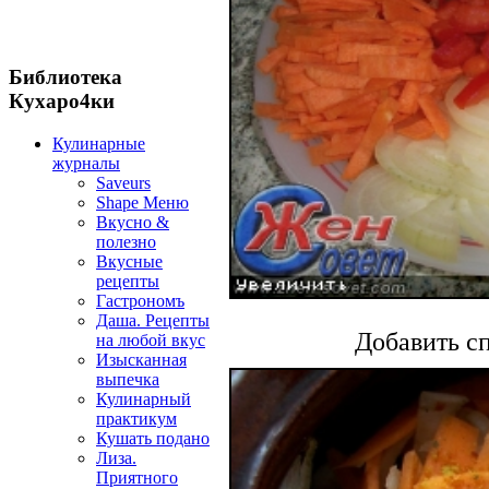
Библиотека
Кухаро4ки
Кулинарные
журналы
Saveurs
Shape Меню
Вкусно &
полезно
Вкусные
рецепты
Гастрономъ
Даша. Рецепты
Добавить сп
на любой вкус
Изысканная
выпечка
Кулинарный
практикум
Кушать подано
Лиза.
Приятного