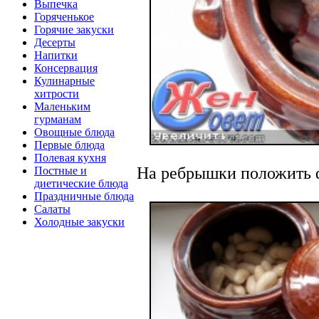
Выпечка
Горяченькое
Горячие закуски
Десерты
Напитки
Консервация
Кулинарные
хитрости
Маленьким
гурманам
Овощные блюда
Первые блюда
Полевая кухня
На ребрышки положить 
Постные и
диетические блюда
Праздничные блюда
Салаты
Холодные закуски