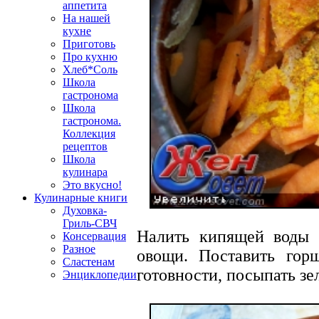
аппетита
На нашей
кухне
Приготовь
Про кухню
Хлеб*Соль
Школа
гастронома
Школа
гастронома.
Коллекция
рецептов
Школа
кулинара
Это вкусно!
Кулинарные книги
Духовка-
Гриль-СВЧ
Налить кипящей воды 
Консервация
Разное
овощи. Поставить гор
Сластенам
готовности, посыпать з
Энциклопедии