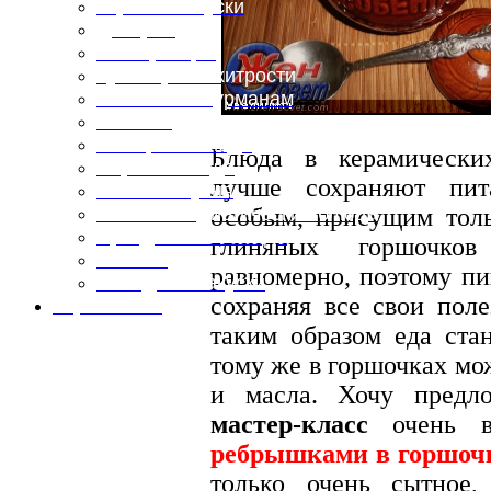
Горячие закуски
Десерты
Консервация
Кулинарные хитрости
Маленьким гурманам
Напитки
Овощные блюда
Блюда в керамических
Первые блюда
лучше сохраняют пит
Полевая кухня
особым, присущим толь
Постные и диетические блюда
Праздничные блюда
глиняных горшочко
Салаты
равномерно, поэтому пи
Холодные закуски
сохраняя все свои поле
Карта сайта
таким образом еда ста
тому же в горшочках мо
и масла. Хочу предл
мастер-класс
очень в
ребрышками в горшоч
только очень сытное