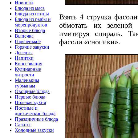
Новости
Блюда из мяса
Блюда из птицы
Взять 4 стручка фасоли
Блюда из рыбы и
обмотать их зеленой 
морепродуктов
Вторые блюда
имитируя спираль. Та
Выпечка
фасоли «снопики».
Горяченькое
Горячие закуски
Десерты
Напитки
Консервация
Кулинарные
хитрости
Маленьким
гурманам
Овощные блюда
Первые блюда
Полевая кухня
Постные и
диетические блюда
Праздничные блюда
Салаты
Холодные закуски