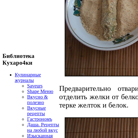
Библиотека
Кухаро4ки
Кулинарные
журналы
Saveurs
Предварительно отва
Shape Меню
отделить желки от белк
Вкусно &
полезно
терке желток и белок.
Вкусные
рецепты
Гастрономъ
Даша. Рецепты
на любой вкус
Изысканная