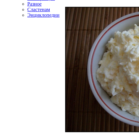
Разное
Сластенам
Энциклопедии