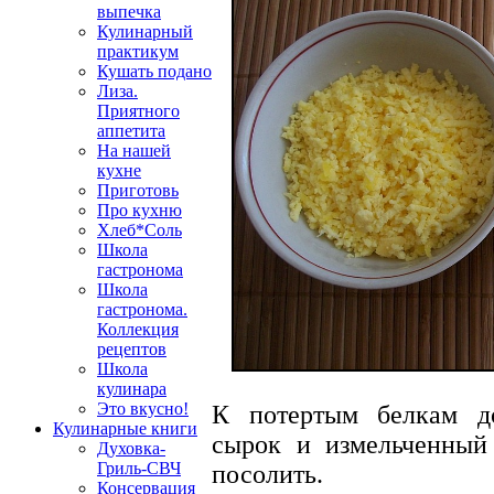
выпечка
Кулинарный
практикум
Кушать подано
Лиза.
Приятного
аппетита
На нашей
кухне
Приготовь
Про кухню
Хлеб*Соль
Школа
гастронома
Школа
гастронома.
Коллекция
рецептов
Школа
кулинара
Это вкусно!
К потертым белкам д
Кулинарные книги
сырок и измельченный 
Духовка-
Гриль-СВЧ
посолить.
Консервация