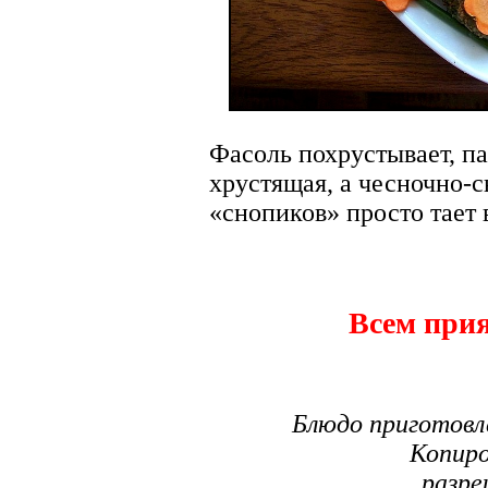
Фасоль похрустывает, п
хрустящая, а чесночно-
«снопиков» просто тает в
Всем прия
Блюдо приготовл
Копиро
разре