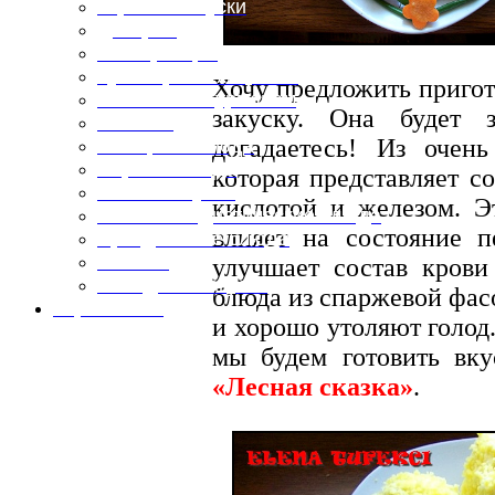
Горячие закуски
Десерты
Консервация
Кулинарные хитрости
Хочу предложить приго
Маленьким гурманам
закуску. Она будет 
Напитки
догадаетесь! Из очен
Овощные блюда
Первые блюда
которая представляет с
Полевая кухня
кислотой и железом. Эт
Постные и диетические блюда
влияет на состояние п
Праздничные блюда
Салаты
улучшает состав крови
Холодные закуски
блюда из спаржевой фас
Карта сайта
и хорошо утоляют голо
мы будем готовить вк
«Лесная сказка»
.