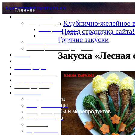
Комментарии
Рецепты по Rss
Главная
Это интересно
«
Клубнично-желейное в
Специи и пряности
Специи и диета
Новая страничка сайта!
Каталог пряностей и приправ
Горячие закуски
Таблица калорий
Таблица массы продуктов
Закуска «Лесная 
Войти
Выйти
Регистрация
Забыли пароль?
Задать пароль
Ваш профиль
Фотоменю
Блюда из мяса
Блюда из птицы
Блюда из рыбы и морепродуктов
Вторые блюда
Выпечка
Горяченькое