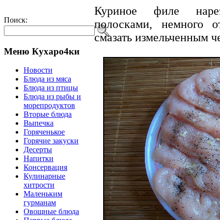
Куриное филе наре
Поиск:
полосками, немного о
смазать измельченным ч
Меню Кухаро4ки
Новости
Блюда из мяса
Блюда из птицы
Блюда из рыбы и
морепродуктов
Вторые блюда
Выпечка
Горяченькое
Горячие закуски
Десерты
Напитки
Консервация
Кулинарные
хитрости
Маленьким
гурманам
Овощные блюда