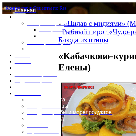
Комментарии
Рецепты по Rss
Главная
Это интересно
«
«Пилав с мидиями» (М
Специи и пряности
Специи и диета
Рыбный пирог «Чудо-р
Каталог пряностей и приправ
Блюда из птицы
Таблица калорий
Таблица массы продуктов
«Кабачково-кури
Войти
Выйти
Елены)
Регистрация
Забыли пароль?
Задать пароль
Ваш профиль
Фотоменю
Блюда из мяса
Блюда из птицы
Блюда из рыбы и морепродуктов
Вторые блюда
Выпечка
Горяченькое