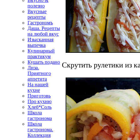
Вкусно &
полезно
Вкусные
рецепты
Гастрономъ
Даша. Рецепты
на любой вкус
Изысканная
выпечка
Кулинарный
практикум
Кушать подано
Скрутить рулетики из к
Лиза.
Приятного
аппетита
На нашей
кухне
Приготовь
Про кухню
Хлеб*Соль
Школа
гастронома
Школа
гастронома.
Коллекция