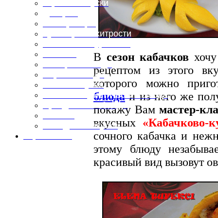
Горячие закуски
Десерты
Консервация
Кулинарные хитрости
Маленьким гурманам
Напитки
В
сезон кабачков
хочу
Овощные блюда
рецептом из этого вк
Первые блюда
которого можно приг
Полевая кухня
блюда
и из него же по
Постные и диетические блюда
Праздничные блюда
покажу Вам
мастер-кла
Салаты
вкусных
«Кабачково-к
Холодные закуски
сочного кабачка и неж
Карта сайта
этому блюду незабыва
красивый вид вызовут ов