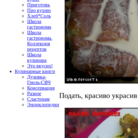
Приготовь
Про кухню
Хлеб*Соль
Школа
гастронома
Школа
гастронома.
Коллекция
рецептов
Школа
кулинара
Это вкусно!
Кулинарные книги
Духовка-
Гриль-СВЧ
Консервация
Разное
Подать, красиво украси
Сластенам
Энциклопедии