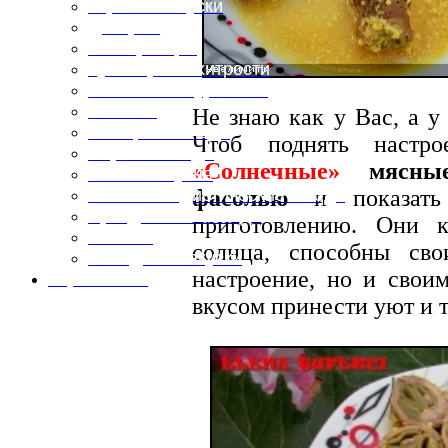
Горячие закуски
Десерты
Консервация
Кулинарные хитрости
Маленьким гурманам
Напитки
Не знаю как у Вас, а у
Овощные блюда
Чтоб поднять настро
Первые блюда
«Солнечные»
мясные
Полевая кухня
фасолью
и показат
Постные и диетические блюда
Праздничные блюда
приготовлению. Они к
Салаты
солнца, способны св
Холодные закуски
настроение, но и свои
Карта сайта
вкусом принести уют и 