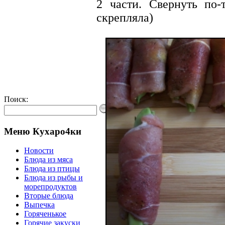
2 части. Свернуть по-
скрепляла)
Поиск:
Меню Кухаро4ки
Новости
Блюда из мяса
Блюда из птицы
Блюда из рыбы и
морепродуктов
Вторые блюда
Выпечка
Горяченькое
Горячие закуски