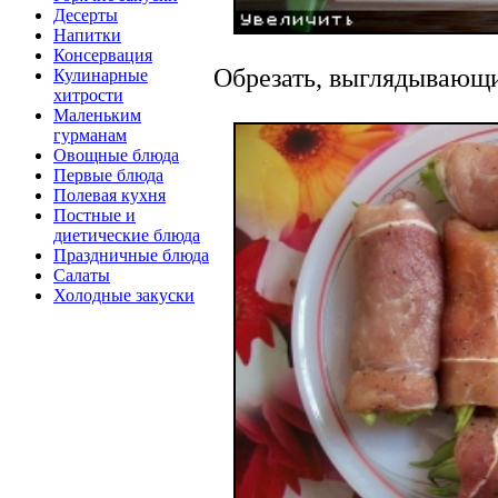
Десерты
Напитки
Консервация
Обрезать, выглядывающи
Кулинарные
хитрости
Маленьким
гурманам
Овощные блюда
Первые блюда
Полевая кухня
Постные и
диетические блюда
Праздничные блюда
Салаты
Холодные закуски