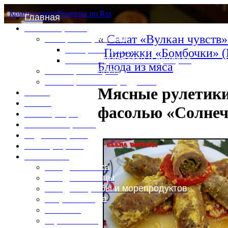
Комментарии
Рецепты по Rss
Главная
Это интересно
«
Салат «Вулкан чувств
Специи и пряности
Специи и диета
Пирожки «Бомбочки» (
Каталог пряностей и приправ
Блюда из мяса
Таблица калорий
Таблица массы продуктов
Мясные рулетики
Войти
Выйти
фасолью «Солнеч
Регистрация
Забыли пароль?
Задать пароль
Ваш профиль
Фотоменю
Блюда из мяса
Блюда из птицы
Блюда из рыбы и морепродуктов
Вторые блюда
Выпечка
Горяченькое