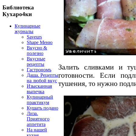
Библиотека
Кухаро4ки
Кулинарные
журналы
Saveurs
Shape Меню
Вкусно &
полезно
Вкусные
рецепты
Залить сливками и т
Гастрономъ
готовности. Если под
Даша. Рецепты
на любой вкус
тушения, то нужно подли
Изысканная
выпечка
Кулинарный
практикум
Кушать подано
Лиза.
Приятного
аппетита
На нашей
кухне