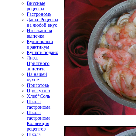
Вкусные
рецепты
Гастрономъ
Даша. Рецепты
на любой вкус
Изысканная
выпечка
Кулинарный
практикум
Кушать подано
Лиза.
Приятного
аппетита
На нашей
кухне
Приготовь
Про кухню
Хлеб*Соль
Школа
гастронома
Школа
гастронома.
Коллекция
рецептов
Школа