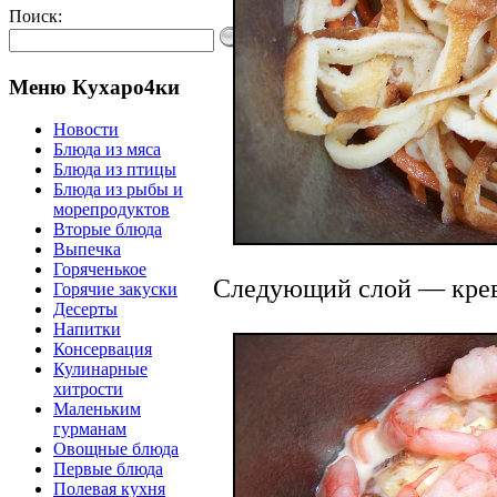
Поиск:
Меню Кухаро4ки
Новости
Блюда из мяса
Блюда из птицы
Блюда из рыбы и
морепродуктов
Вторые блюда
Выпечка
Горяченькое
Следующий слой — креве
Горячие закуски
Десерты
Напитки
Консервация
Кулинарные
хитрости
Маленьким
гурманам
Овощные блюда
Первые блюда
Полевая кухня