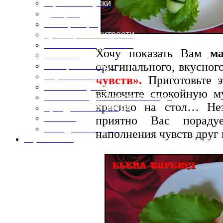
Горячие закуски
Десерты
Консервация
Кулинарные хитрости
Маленьким гурманам
Хочу показать Вам
ма
Напитки
оригинального, вкусног
Овощные блюда
Первые блюда
чувств».
Приготовьте 
Полевая кухня
включите спокойную му
Постные и диетические блюда
красиво на стол… Нез
Праздничные блюда
Салаты
приятно Вас пораду
Холодные закуски
наполнения чувств друг 
Карта сайта