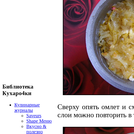
Библиотека
Кухаро4ки
Кулинарные
Сверху опять омлет и с
журналы
слои можно повторить в 
Saveurs
Shape Меню
Вкусно &
полезно