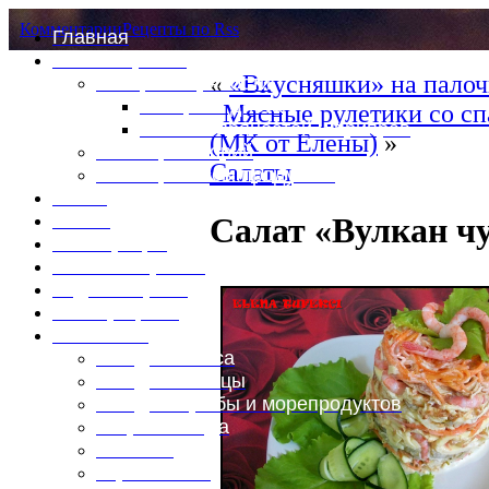
Комментарии
Рецепты по Rss
Главная
Это интересно
«
«Вкусняшки» на палоч
Специи и пряности
Специи и диета
Мясные рулетики со с
Каталог пряностей и приправ
(МК от Елены)
»
Таблица калорий
Салаты
Таблица массы продуктов
Войти
Выйти
Салат «Вулкан ч
Регистрация
Забыли пароль?
Задать пароль
Ваш профиль
Фотоменю
Блюда из мяса
Блюда из птицы
Блюда из рыбы и морепродуктов
Вторые блюда
Выпечка
Горяченькое