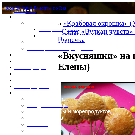
Комментарии
Рецепты по Rss
Главная
Это интересно
«
«Крабовая окрошка» (
Специи и пряности
Специи и диета
Салат «Вулкан чувств»
Каталог пряностей и приправ
Выпечка
Таблица калорий
Таблица массы продуктов
«Вкусняшки» на 
Войти
Выйти
Елены)
Регистрация
Забыли пароль?
Задать пароль
Ваш профиль
Фотоменю
Блюда из мяса
Блюда из птицы
Блюда из рыбы и морепродуктов
Вторые блюда
Выпечка
Горяченькое