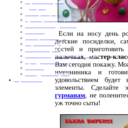
Горячие закуски
Десерты
Консервация
Кулинарные хитрости
Маленьким гурманам
Напитки
Если на носу день ро
Овощные блюда
детские посиделки, с
Первые блюда
гостей и приготовить
Полевая кухня
палочках
,
мастер-клас
Постные и диетические блюда
Праздничные блюда
Вам сегодня покажу. Мо
Салаты
именниника и гото
Холодные закуски
удовольствием будет 
Карта сайта
элементы. Cделайте
гурманам
, не полените
уж точно сыты!