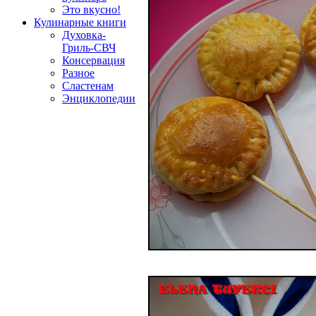
Это вкусно!
Кулинарные книги
Духовка-
Гриль-СВЧ
Консервация
Разное
Сластенам
Энциклопедии