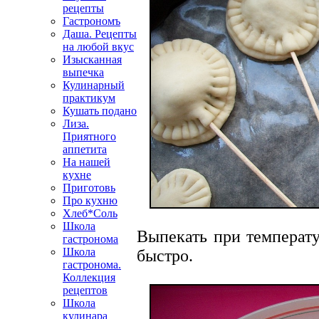
рецепты
Гастрономъ
Даша. Рецепты
на любой вкус
Изысканная
выпечка
Кулинарный
практикум
Кушать подано
Лиза.
Приятного
аппетита
На нашей
кухне
Приготовь
Про кухню
Хлеб*Соль
Школа
Выпекать при температу
гастронома
Школа
быстро.
гастронома.
Коллекция
рецептов
Школа
кулинара