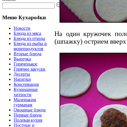
Меню Кухаро4ки
Новости
На один кружочек поло
Блюда из мяса
Блюда из птицы
(шпажку) острием вверх 
Блюда из рыбы и
морепродуктов
Вторые блюда
Выпечка
Горяченькое
Горячие закуски
Десерты
Напитки
Консервация
Кулинарные
хитрости
Маленьким
гурманам
Овощные блюда
Первые блюда
Полевая кухня
Постные и