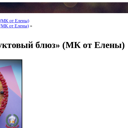
(МК от Елены)
 (МК от Елены)
»
уктовый блюз» (МК от Елены)