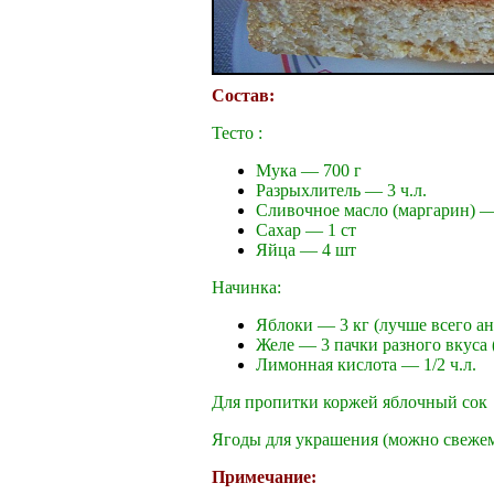
Состав:
Тесто :
Мука — 700 г
Разрыхлитель — 3 ч.л.
Cливочное масло (маргарин) —
Сахар — 1 ст
Яйца — 4 шт
Начинка:
Яблоки — 3 кг (лучше всего ан
Желе — 3 пачки разного вкуса
Лимонная кислота — 1/2 ч.л.
Для пропитки коржей яблочный сок
Ягоды для украшения (можно свеже
Примечание: