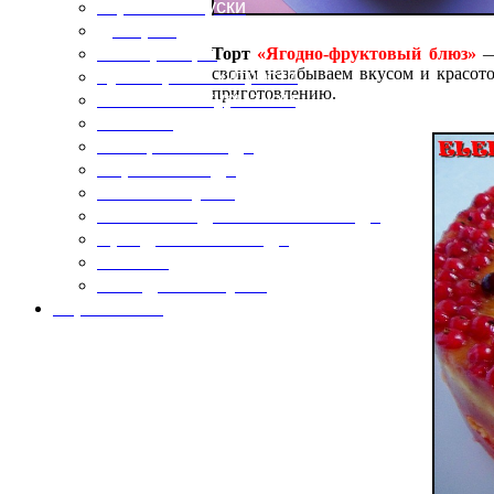
Горячие закуски
Десерты
Консервация
Торт
«Ягодно-фруктовый блюз»
— 
своим незабываем вкусом и красото
Кулинарные хитрости
приготовлению.
Маленьким гурманам
Напитки
Овощные блюда
Первые блюда
Полевая кухня
Постные и диетические блюда
Праздничные блюда
Салаты
Холодные закуски
Карта сайта