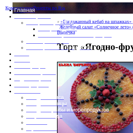
Комментарии
Рецепты по Rss
Главная
Это интересно
«
«Баклажанный кебаб на шпажках» 
Специи и пряности
Желейный салат «Солнечное лето»
Специи и диета
Выпечка
Каталог пряностей и приправ
Таблица калорий
Торт «Ягодно-фр
Таблица массы продуктов
Войти
Выйти
Регистрация
Забыли пароль?
Задать пароль
Ваш профиль
Фотоменю
Блюда из мяса
Блюда из птицы
Блюда из рыбы и морепродуктов
Вторые блюда
Выпечка
Горяченькое