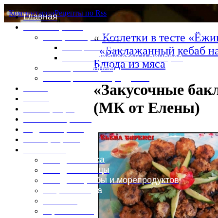
Комментарии
Рецепты по Rss
Главная
Это интересно
«
Котлетки в тесте «Ёж
Специи и пряности
Специи и диета
«Баклажанный кебаб н
Каталог пряностей и приправ
Блюда из мяса
Таблица калорий
Таблица массы продуктов
«Закусочные бак
Войти
Выйти
(МК от Елены)
Регистрация
Забыли пароль?
Задать пароль
Ваш профиль
Фотоменю
Блюда из мяса
Блюда из птицы
Блюда из рыбы и морепродуктов
Вторые блюда
Выпечка
Горяченькое