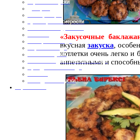
Горячие закуски
Десерты
Консервация
Кулинарные хитрости
Маленьким гурманам
Напитки
«Закусочные баклажа
Овощные блюда
вкусная
закуска
, особе
Первые блюда
котлетки очень легко и
Полевая кухня
аппетитными и способн
Постные и диетические блюда
Праздничные блюда
Салаты
Холодные закуски
Карта сайта