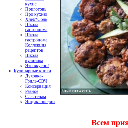
кухне
Приготовь
Про кухню
Хлеб*Соль
Школа
гастронома
Школа
гастронома.
Коллекция
рецептов
Школа
кулинара
Это вкусно!
Кулинарные книги
Духовка-
Гриль-СВЧ
Консервация
Разное
Сластенам
Энциклопедии
Всем прия