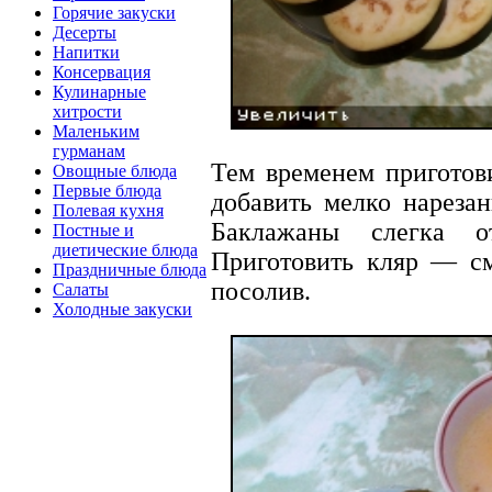
Горячие закуски
Десерты
Напитки
Консервация
Кулинарные
хитрости
Маленьким
гурманам
Тем временем приготови
Овощные блюда
Первые блюда
добавить мелко нареза
Полевая кухня
Баклажаны слегка о
Постные и
диетические блюда
Приготовить кляр — с
Праздничные блюда
посолив.
Салаты
Холодные закуски