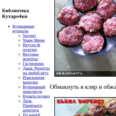
Библиотека
Кухаро4ки
Кулинарные
журналы
Saveurs
Shape Меню
Вкусно &
полезно
Вкусные
рецепты
Гастрономъ
Даша. Рецепты
на любой вкус
Изысканная
выпечка
Обмакнуть в кляр и обжа
Кулинарный
практикум
Кушать подано
Лиза.
Приятного
аппетита
На нашей