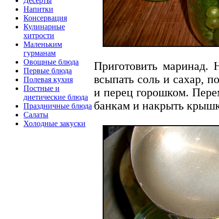
Десерты
Напитки
Консервация
Кулинарные
хитрости
Маленьким
гурманам
Овощные блюда
Приготовить маринад. Н
Первые блюда
всыпать соль и сахар, 
Полевая кухня
Постные и
и перец горошком. Пере
диетические блюда
банкам и накрыть крыш
Праздничные блюда
Салаты
Холодные закуски