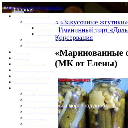
Комментарии
Рецепты по Rss
Главная
Это интересно
«
«Закусочные жгутики»
Специи и пряности
Специи и диета
Именинный торт «Доль
Каталог пряностей и приправ
Консервация
Таблица калорий
Таблица массы продуктов
«Маринованные о
Войти
Выйти
(МК от Елены)
Регистрация
Забыли пароль?
Задать пароль
Ваш профиль
Фотоменю
Блюда из мяса
Блюда из птицы
Блюда из рыбы и морепродуктов
Вторые блюда
Выпечка
Горяченькое