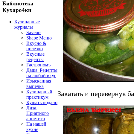
Библиотека
Кухаро4ки
Кулинарные
журналы
Saveurs
Shape Меню
Вкусно &
полезно
Вкусные
рецепты
Гастрономъ
Даша. Рецепты
на любой вкус
Изысканная
выпечка
Кулинарный
Закатать и перевернув б
практикум
Кушать подано
Лиза.
Приятного
аппетита
На нашей
кухне