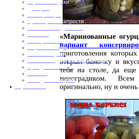
Горячие закуски
Десерты
Консервация
Кулинарные хитрости
Маленьким гурманам
Напитки
«Маринованные огурц
Овощные блюда
вариант консервиро
Первые блюда
приготовления которых
Полевая кухня
открыл баночку и вку
Постные и диетические блюда
Праздничные блюда
тебя на столе, да ещ
Салаты
виноградиком. Все
Холодные закуски
оригинально, ну и очень
Карта сайта