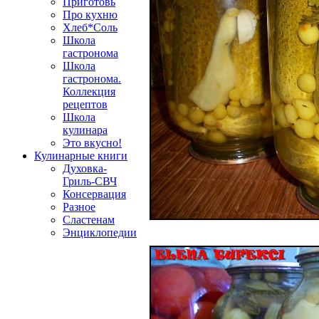
Приготовь
Про кухню
Хлеб*Соль
Школа
гастронома
Школа
гастронома.
Коллекция
рецептов
Школа
кулинара
Это вкусно!
Кулинарные книги
Духовка-
Гриль-СВЧ
Консервация
Разное
Сластенам
Энциклопедии