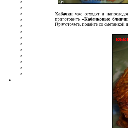
Горячие закуски
Десерты
Консервация
Кабачки
уже отходят и напоследо
приготовить
«Кабачковые блинчи
Кулинарные хитрости
Приготовьте, подайте со сметанкой 
Маленьким гурманам
Напитки
Овощные блюда
Первые блюда
Полевая кухня
Постные и диетические блюда
Праздничные блюда
Салаты
Холодные закуски
Карта сайта