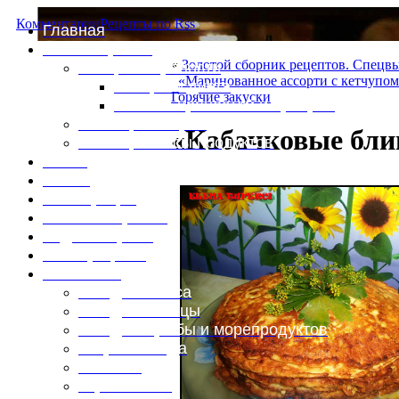
Комментарии
Рецепты по Rss
Главная
Это интересно
«
Золотой сборник рецептов. Спецв
Специи и пряности
«Маринованное ассорти с кетчупом
Специи и диета
Горячие закуски
Каталог пряностей и приправ
Таблица калорий
«Кабачковые бли
Таблица массы продуктов
Войти
Выйти
Регистрация
Забыли пароль?
Задать пароль
Ваш профиль
Фотоменю
Блюда из мяса
Блюда из птицы
Блюда из рыбы и морепродуктов
Вторые блюда
Выпечка
Горяченькое