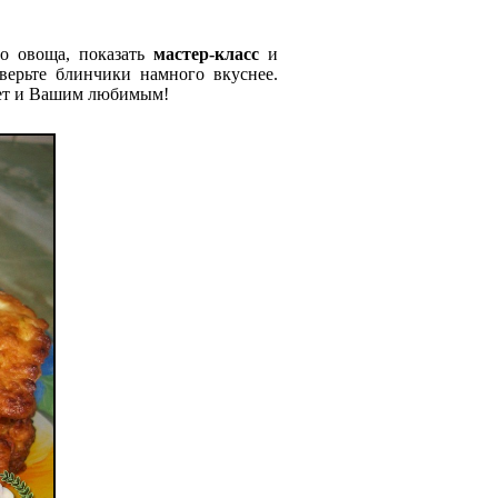
о овоща, показать
мастер-класс
и
оверьте блинчики намного вкуснее.
анет и Вашим любимым!