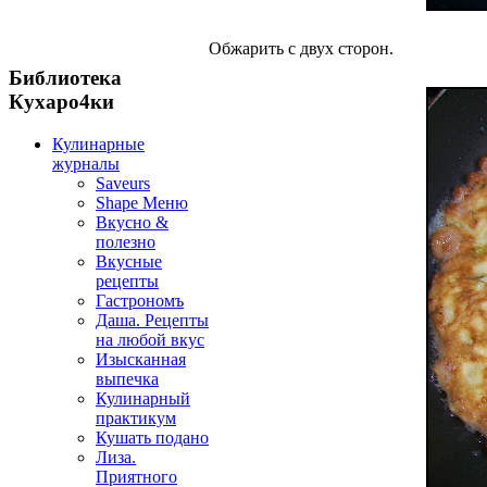
Обжарить с двух сторон.
Библиотека
Кухаро4ки
Кулинарные
журналы
Saveurs
Shape Меню
Вкусно &
полезно
Вкусные
рецепты
Гастрономъ
Даша. Рецепты
на любой вкус
Изысканная
выпечка
Кулинарный
практикум
Кушать подано
Лиза.
Приятного