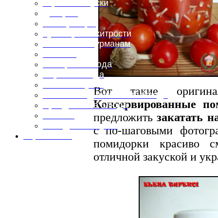
Горячие закуски
Десерты
Консервация
Кулинарные хитрости
Маленьким гурманам
Напитки
Овощные блюда
Первые блюда
Полевая кухня
Вот такие оригин
Постные и диетические блюда
Консервированные по
Праздничные блюда
Салаты
предложить
закатать н
Холодные закуски
с по-шаговыми фотогр
Карта сайта
помидорки красиво с
отличной закуской и ук