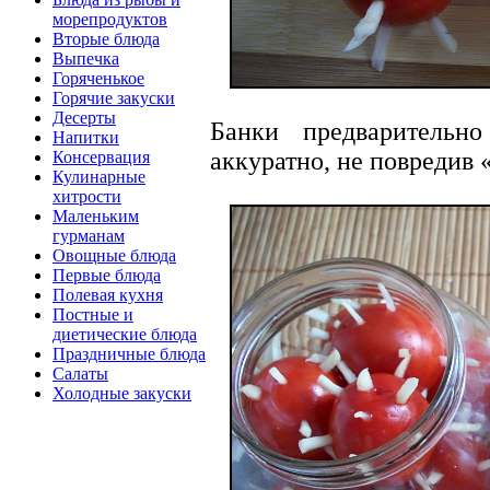
морепродуктов
Вторые блюда
Выпечка
Горяченькое
Горячие закуски
Десерты
Банки предварительно
Напитки
аккуратно, не повредив
Консервация
Кулинарные
хитрости
Маленьким
гурманам
Овощные блюда
Первые блюда
Полевая кухня
Постные и
диетические блюда
Праздничные блюда
Салаты
Холодные закуски