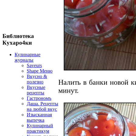
Библиотека
Кухаро4ки
Кулинарные
журналы
Saveurs
Shape Меню
Вкусно &
Налить в банки новой к
полезно
Вкусные
минут.
рецепты
Гастрономъ
Даша. Рецепты
на любой вкус
Изысканная
выпечка
Кулинарный
практикум