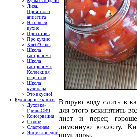
Кушать подано
Лиза.
Приятного
аппетита
На нашей
кухне
Приготовь
Про кухню
Хлеб*Соль
Школа
гастронома
Школа
гастронома.
Коллекция
рецептов
Школа
кулинара
Это вкусно!
Кулинарные книги
Вторую воду слить в ка
Духовка-
для этого вскипятить во
Гриль-СВЧ
Консервация
лист и перец гороше
Разное
лимонную кислоту. Ки
Сластенам
Энциклопедии
помидоры.