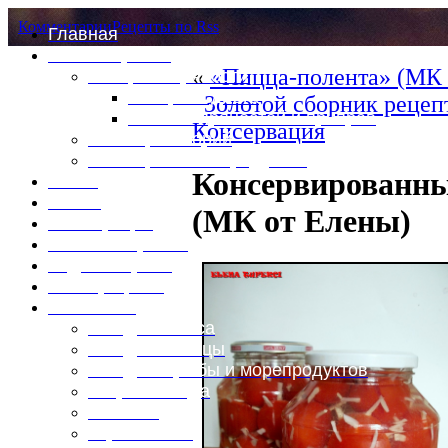
Комментарии
Рецепты по Rss
Главная
Это интересно
«
«Пицца-полента» (МК 
Специи и пряности
Специи и диета
Золотой сборник рецеп
Каталог пряностей и приправ
Консервация
Таблица калорий
Таблица массы продуктов
Консервированн
Войти
Выйти
(МК от Елены)
Регистрация
Забыли пароль?
Задать пароль
Ваш профиль
Фотоменю
Блюда из мяса
Блюда из птицы
Блюда из рыбы и морепродуктов
Вторые блюда
Выпечка
Горяченькое