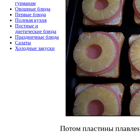
гурманам
Овощные блюда
Первые блюда
Полевая кухня
Постные и
диетические блюда
Праздничные блюда
Салаты
Холодные закуски
Потом пластины плавлен