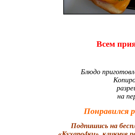
Всем прия
Блюдо приготовл
Копиро
разре
на пе
Понравился 
Подпишись на бесп
«Кухаро4ки», кликнув 