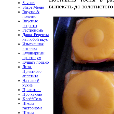
Saveurs
выпекать до золотистого 
Shape Меню
Вкусно &
полезно
Вкусные
рецепты
Гастрономъ
Даша. Рецепты
на любой вкус
Изысканная
выпечка
Кулинарный
практикум
Кушать подано
Лиза.
Приятного
аппетита
На нашей
кухне
Приготовь
Про кухню
Хлеб*Соль
Школа
гастронома
Школа