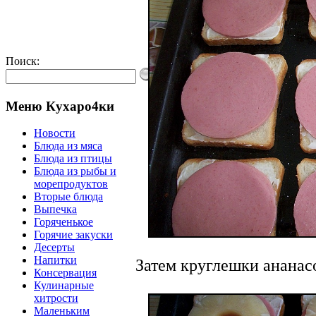
Поиск:
Меню Кухаро4ки
Новости
Блюда из мяса
Блюда из птицы
Блюда из рыбы и
морепродуктов
Вторые блюда
Выпечка
Горяченькое
Горячие закуски
Десерты
Напитки
Затем круглешки ананас
Консервация
Кулинарные
хитрости
Маленьким