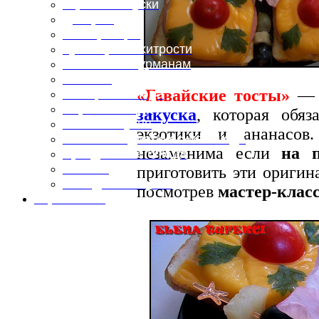
Горячие закуски
Десерты
Консервация
Кулинарные хитрости
Маленьким гурманам
Напитки
«Гавайские тосты»
— о
Овощные блюда
Первые блюда
закуска
, которая обяз
Полевая кухня
экзотики и ананасов
Постные и диетические блюда
незаменима если
на п
Праздничные блюда
Салаты
приготовить эти ориги
Холодные закуски
посмотрев
мастер-клас
Карта сайта