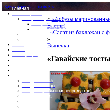
Комментарии
Рецепты по Rss
Главная
Это интересно
«
«Арбузы маринованные
Специи и пряности
Специи и диета
Елены)
Каталог пряностей и приправ
«Салат из баклажан с 
Таблица калорий
»
Таблица массы продуктов
Войти
Выпечка
Выйти
Регистрация
«Гавайские тост
Забыли пароль?
Задать пароль
Ваш профиль
Фотоменю
Блюда из мяса
Блюда из птицы
Блюда из рыбы и морепродуктов
Вторые блюда
Выпечка
Горяченькое