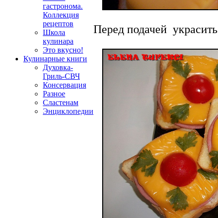
гастронома.
Коллекция
рецептов
Перед подачей украсить
Школа
кулинара
Это вкусно!
Кулинарные книги
Духовка-
Гриль-СВЧ
Консервация
Разное
Сластенам
Энциклопедии