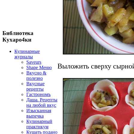
Библиотека
Кухаро4ки
Кулинарные
журналы
Saveurs
Выложить сверху сырной
Shape Меню
Вкусно &
полезно
Вкусные
рецепты
Гастрономъ
Даша. Рецепты
на любой вкус
Изысканная
выпечка
Кулинарный
практикум
Кушать подано