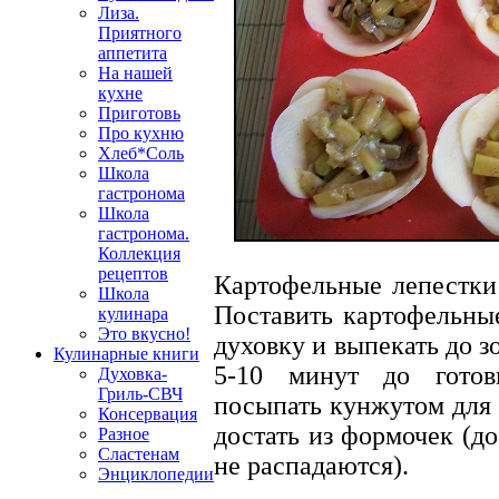
Лиза.
Приятного
аппетита
На нашей
кухне
Приготовь
Про кухню
Хлеб*Соль
Школа
гастронома
Школа
гастронома.
Коллекция
рецептов
Картофельные лепестки
Школа
Поставить картофельные
кулинара
Это вкусно!
духовку и выпекать до з
Кулинарные книги
5-10 минут до готов
Духовка-
Гриль-СВЧ
посыпать кунжутом для 
Консервация
достать из формочек (д
Разное
Сластенам
не распадаются).
Энциклопедии