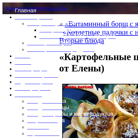
Комментарии
Рецепты по Rss
Главная
Это интересно
«
«Витаминный борщ с я
Специи и пряности
Специи и диета
«Котлетные палочки с 
Каталог пряностей и приправ
Вторые блюда
Таблица калорий
Таблица массы продуктов
«Картофельные ц
Войти
Выйти
от Елены)
Регистрация
Забыли пароль?
Задать пароль
Ваш профиль
Фотоменю
Блюда из мяса
Блюда из птицы
Блюда из рыбы и морепродуктов
Вторые блюда
Выпечка
Горяченькое