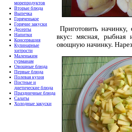
морепродуктов
Вторые блюда
Выпечка
Горяченькое
Горячие закуски
Приготовить начинку,
Десерты
Напитки
вкус: мясная, рыбная 
Консервация
овощную начинку. Нареза
Кулинарные
хитрости
Маленьким
гурманам
Овощные блюда
Первые блюда
Полевая кухня
Постные и
диетические блюда
Праздничные блюда
Салаты
Холодные закуски