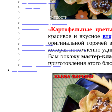
Горячие закуски
Десерты
Консервация
Кулинарные хитрости
Маленьким гурманам
Напитки
«Картофельные цвет
Овощные блюда
красивое и вкусное
вто
Первые блюда
оригинальной горячей з
Полевая кухня
которая несомненно удив
Постные и диетические блюда
Праздничные блюда
Вам покажу
мастер-кла
Салаты
приготовления этого блю
Холодные закуски
Карта сайта