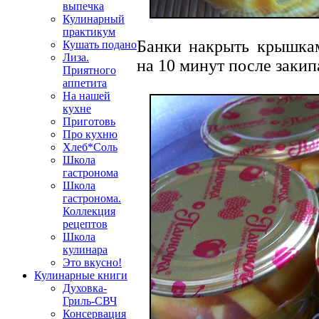
выпечка
Кулинарный
практикум
Банки накрыть крышкам
Кушать подано
Лиза.
на 10 минут после закип
Приятного
аппетита
На нашей
кухне
Приготовь
Про кухню
Хлеб*Соль
Школа
гастронома
Школа
гастронома.
Коллекция
рецептов
Школа
кулинара
Это вкусно!
Кулинарные книги
Духовка-
Гриль-СВЧ
Консервация