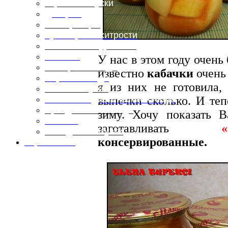
Горячие закуски
Десерты
Консервация
Кулинарные хитрости
Маленьким гурманам
Напитки
У нас в этом году очень
Овощные блюда
известно
кабачки
очень 
Первые блюда
я из них не готовила
Полевая кухня
выпечки сколько. И теп
Постные и диетические блюда
Праздничные блюда
зиму. Хочу показать
Салаты
заготавливать
«Заку
Холодные закуски
консервированные.
Карта сайта