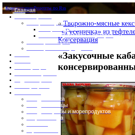
Комментарии
Рецепты по Rss
Главная
Это интересно
«
Творожно-мясные кекс
Специи и пряности
Специи и диета
«Гусеничка» из тефтел
Каталог пряностей и приправ
Консервация
Таблица калорий
Таблица массы продуктов
«Закусочные каб
Войти
Выйти
консервированны
Регистрация
Забыли пароль?
Задать пароль
Ваш профиль
Фотоменю
Блюда из мяса
Блюда из птицы
Блюда из рыбы и морепродуктов
Вторые блюда
Выпечка
Горяченькое