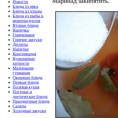
Маринад закипятить.
Новости
Блюда из мяса
Блюда из птицы
Блюда из рыбы и
морепродуктов
Вторые блюда
Выпечка
Горяченькое
Горячие закуски
Десерты
Напитки
Консервация
Кулинарные
хитрости
Маленьким
гурманам
Овощные блюда
Первые блюда
Полевая кухня
Постные и
диетические блюда
Праздничные блюда
Салаты
Холодные закуски