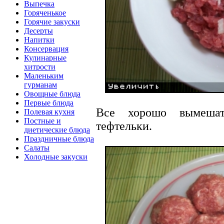
Выпечка
Горяченькое
Горячие закуски
Десерты
Напитки
Консервация
Кулинарные
хитрости
Маленьким
гурманам
Овощные блюда
Первые блюда
Все хорошо вымешат
Полевая кухня
Постные и
тефтельки.
диетические блюда
Праздничные блюда
Салаты
Холодные закуски