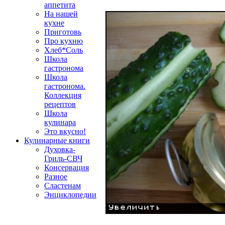
аппетита
На нашей
кухне
Приготовь
Про кухню
Хлеб*Соль
Школа
гастронома
Школа
гастронома.
Коллекция
рецептов
Школа
кулинара
Это вкусно!
Кулинарные книги
Духовка-
Гриль-СВЧ
Консервация
Разное
Сластенам
Энциклопедии