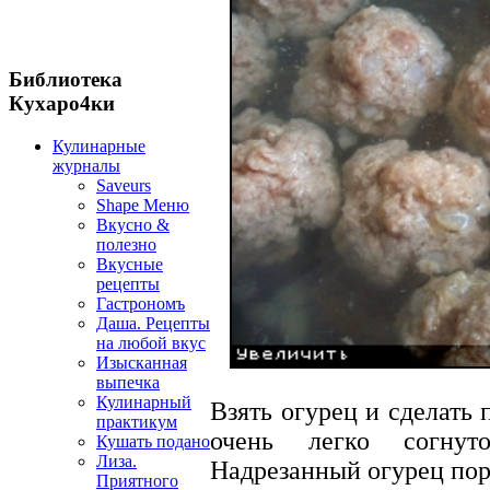
Библиотека
Кухаро4ки
Кулинарные
журналы
Saveurs
Shape Меню
Вкусно &
полезно
Вкусные
рецепты
Гастрономъ
Даша. Рецепты
на любой вкус
Изысканная
выпечка
Кулинарный
Взять огурец и сделать 
практикум
очень легко согнут
Кушать подано
Лиза.
Надрезанный огурец поре
Приятного