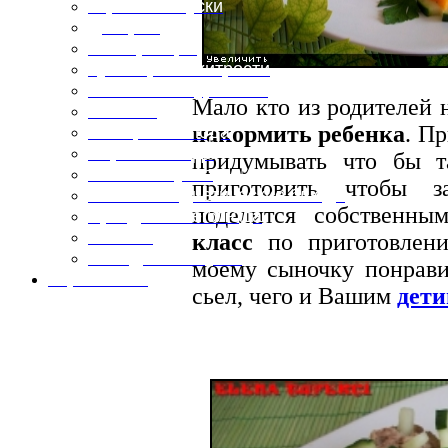
Горячие закуски
Десерты
Консервация
Кулинарные хитрости
Маленьким гурманам
Мало кто из родителей 
Напитки
накормить ребенка
. П
Овощные блюда
Первые блюда
придумывать что бы т
Полевая кухня
приготовить чтобы з
Постные и диетические блюда
поделится собственн
Праздничные блюда
Салаты
класс
по приготовле
Холодные закуски
моему сыночку понрави
Карта сайта
сьел, чего и Вашим
дет