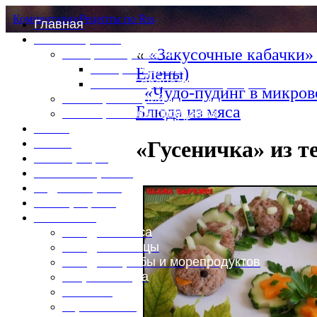
Комментарии
Рецепты по Rss
Главная
Это интересно
«
«Закусочные кабачки»
Специи и пряности
Специи и диета
Елены)
Каталог пряностей и приправ
«Чудо-пудинг в микров
Таблица калорий
Блюда из мяса
Таблица массы продуктов
Войти
Выйти
«Гусеничка» из т
Регистрация
Забыли пароль?
Задать пароль
Ваш профиль
Фотоменю
Блюда из мяса
Блюда из птицы
Блюда из рыбы и морепродуктов
Вторые блюда
Выпечка
Горяченькое