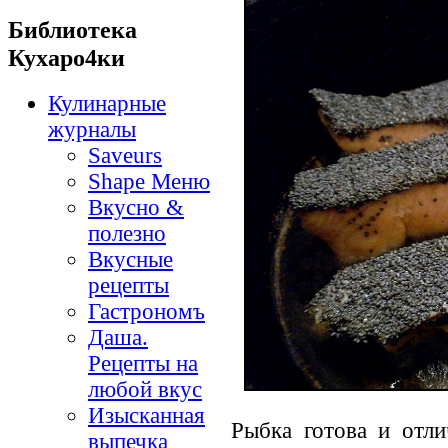
Библиотека
Кухаро4ки
Кулинарные
журналы
Saveurs
Shape Меню
Вкусно &
полезно
Вкусные
рецепты
Гастрономъ
Даша.
Рецепты на
любой вкус
Изысканная
Рыбка готова и отл
выпечка