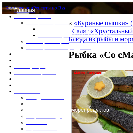
Комментарии
Рецепты по Rss
Главная
Это интересно
«
«Куриные пышки» (
Специи и пряности
Специи и диета
Салат «Хрустальный
Каталог пряностей и приправ
Блюда из рыбы и мор
Таблица калорий
Таблица массы продуктов
Рыбка «Со сМ
Войти
Выйти
Регистрация
Забыли пароль?
Задать пароль
Ваш профиль
Фотоменю
Блюда из мяса
Блюда из птицы
Блюда из рыбы и морепродуктов
Вторые блюда
Выпечка
Горяченькое