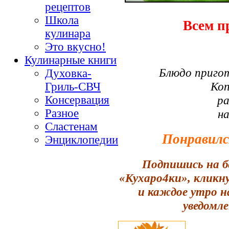
рецептов
Школа
Всем п
кулинара
Это вкусно!
Кулинарные книги
Блюдо приго
Духовка-
Коп
Гриль-СВЧ
ра
Консервация
Разное
н
Сластенам
Понравилс
Энциклопедии
Подпишись на б
«Кухаро4ки», кликн
и каждое утро н
уведомле