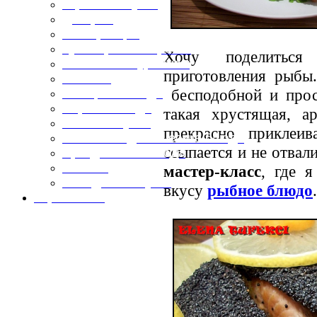
Горячие закуски
Десерты
Консервация
Кулинарные хитрости
Хочу поделитьс
Маленьким гурманам
приготовления рыбы
Напитки
бесподобной и прос
Овощные блюда
Первые блюда
такая хрустящая, а
Полевая кухня
прекрасно приклеи
Постные и диетические блюда
ссыпается и не отвал
Праздничные блюда
Салаты
мастер-класс
, где 
Холодные закуски
вкусу
рыбное блюдо
.
Карта сайта