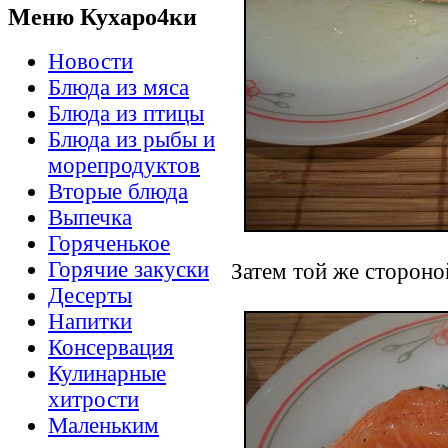
Меню Кухаро4ки
Новости
Блюда из мяса
Блюда из птицы
Блюда из рыбы и
морепродуктов
Вторые блюда
Выпечка
Горяченькое
Горячие закуски
Затем той же стороно
Десерты
Напитки
Консервация
Кулинарные
хитрости
Маленьким