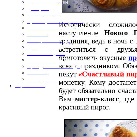
Горячие закуски
Десерты
Консервация
Кулинарные хитрости
Исторически сложил
Маленьким гурманам
наступление
Нового Г
Напитки
традиция, ведь в ночь с
Овощные блюда
Первые блюда
встретиться с друзь
Полевая кухня
приготовить вкусные
пр
Постные и диетические блюда
всех с праздником. Обя
Праздничные блюда
Салаты
пекут
«Счастливый пи
Холодные закуски
монетку. Кому достанет
Карта сайта
будет обязательно счаст
Вам
мастер-класс
, где
красивый пирог.