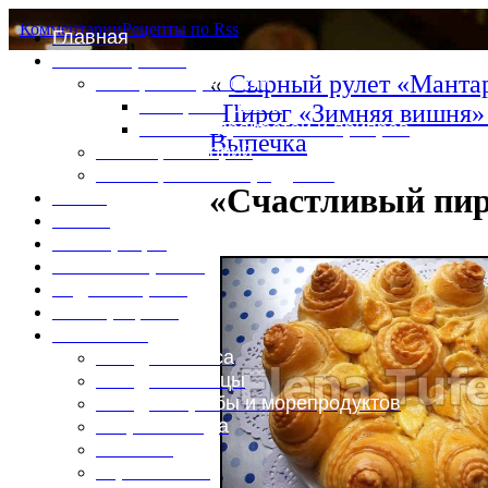
Комментарии
Рецепты по Rss
Главная
Это интересно
«
Сырный рулет «Мантар
Специи и пряности
Специи и диета
Пирог «Зимняя вишня»
Каталог пряностей и приправ
Выпечка
Таблица калорий
Таблица массы продуктов
«Счастливый пир
Войти
Выйти
Регистрация
Забыли пароль?
Задать пароль
Ваш профиль
Фотоменю
Блюда из мяса
Блюда из птицы
Блюда из рыбы и морепродуктов
Вторые блюда
Выпечка
Горяченькое