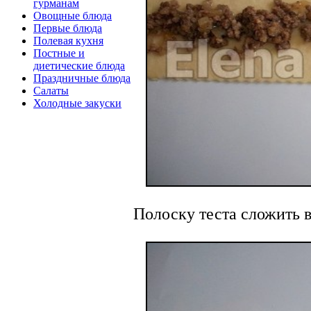
гурманам
Овощные блюда
Первые блюда
Полевая кухня
Постные и
диетические блюда
Праздничные блюда
Салаты
Холодные закуски
Полоску теста сложить в