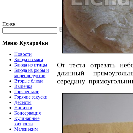
Поиск:
Меню Кухаро4ки
Новости
Блюда из мяса
От теста отрезать неб
Блюда из птицы
Блюда из рыбы и
длинный прямоуголь
морепродуктов
середину прямоугольни
Вторые блюда
Выпечка
Горяченькое
Горячие закуски
Десерты
Напитки
Консервация
Кулинарные
хитрости
Маленьким