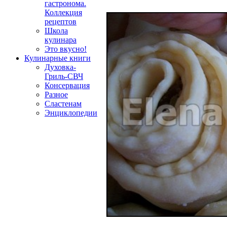
гастронома.
Коллекция
рецептов
Школа
кулинара
Это вкусно!
Кулинарные книги
Духовка-
Гриль-СВЧ
Консервация
Разное
Сластенам
Энциклопедии