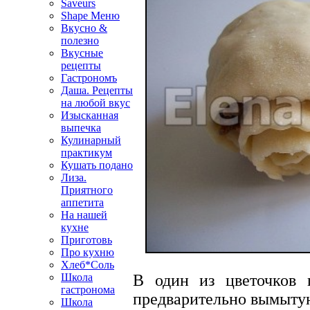
Saveurs
Shape Меню
Вкусно &
полезно
Вкусные
рецепты
Гастрономъ
Даша. Рецепты
на любой вкус
Изысканная
выпечка
Кулинарный
практикум
Кушать подано
Лиза.
Приятного
аппетита
На нашей
кухне
Приготовь
Про кухню
Хлеб*Соль
Школа
В один из цветочков 
гастронома
предварительно вымытую
Школа