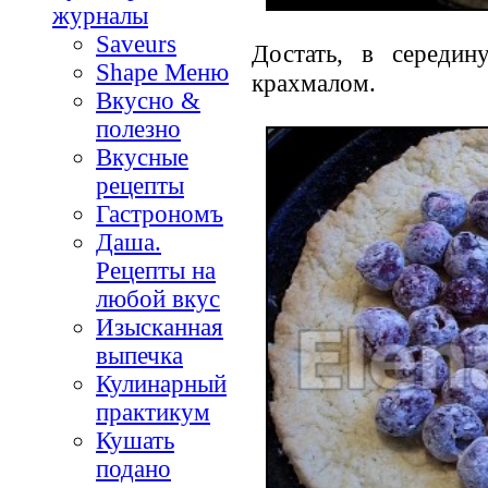
журналы
Saveurs
Достать, в середи
Shape Меню
крахмалом.
Вкусно &
полезно
Вкусные
рецепты
Гастрономъ
Даша.
Рецепты на
любой вкус
Изысканная
выпечка
Кулинарный
практикум
Кушать
подано