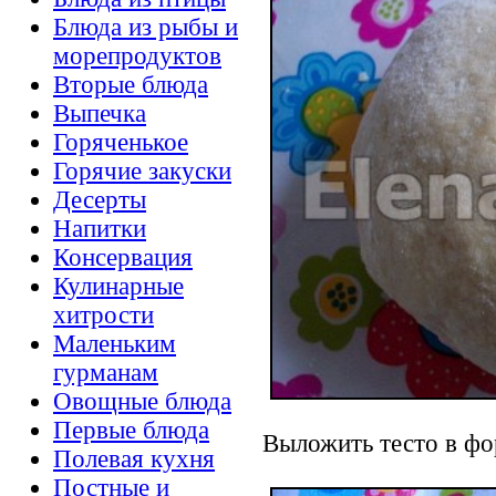
Блюда из рыбы и
морепродуктов
Вторые блюда
Выпечка
Горяченькое
Горячие закуски
Десерты
Напитки
Консервация
Кулинарные
хитрости
Маленьким
гурманам
Овощные блюда
Первые блюда
Выложить тесто в фор
Полевая кухня
Постные и