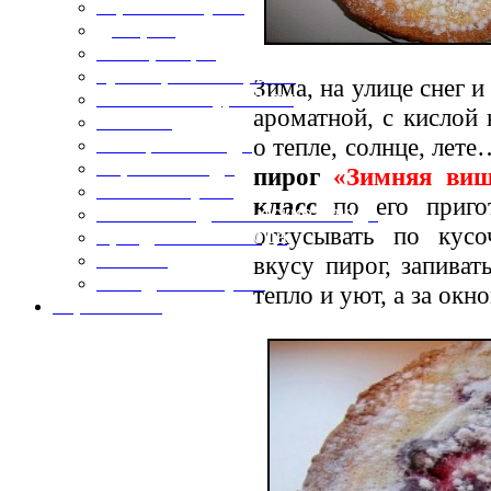
Горячие закуски
Десерты
Консервация
Кулинарные хитрости
Зима, на улице снег и
Маленьким гурманам
ароматной, с кислой
Напитки
о тепле, солнце, лет
Овощные блюда
Первые блюда
пирог
«Зимняя ви
Полевая кухня
класс
по его пригот
Постные и диетические блюда
откусывать по кус
Праздничные блюда
Салаты
вкусу пирог, запива
Холодные закуски
тепло и уют, а за окн
Карта сайта