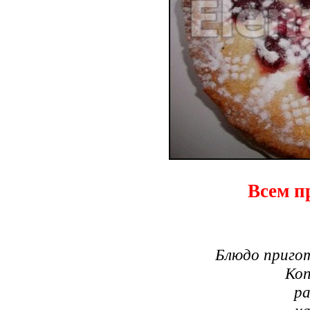
Всем п
Блюдо приго
Коп
ра