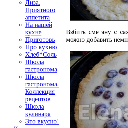
Лиза.
Приятного
аппетита
На нашей
Взбить сметану с са
кухне
можно добавить немно
Приготовь
Про кухню
Хлеб*Соль
Школа
гастронома
Школа
гастронома.
Коллекция
рецептов
Школа
кулинара
Это вкусно!