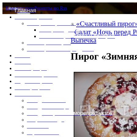
Комментарии
Рецепты по Rss
Главная
Это интересно
«
«Счастливый пирог
Специи и пряности
Специи и диета
Салат «Ночь перед 
Каталог пряностей и приправ
Выпечка
Таблица калорий
Таблица массы продуктов
Пирог «Зимня
Войти
Выйти
Регистрация
Забыли пароль?
Задать пароль
Ваш профиль
Фотоменю
Блюда из мяса
Блюда из птицы
Блюда из рыбы и морепродуктов
Вторые блюда
Выпечка
Горяченькое