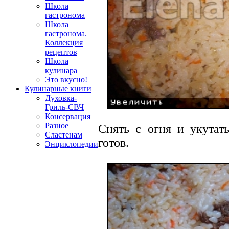
Школа
гастронома
Школа
гастронома.
Коллекция
рецептов
Школа
кулинара
Это вкусно!
Кулинарные книги
Духовка-
Гриль-СВЧ
Консервация
Разное
Снять с огня и укутат
Сластенам
готов.
Энциклопедии