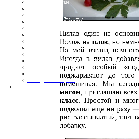
Горячие закуски
Десерты
Консервация
Кулинарные хитрости
Маленьким гурманам
Пилав один из основ
Напитки
Похож на
плов
, но немн
Овощные блюда
Первые блюда
На мой взгляд намного
Полевая кухня
Иногда в пилав добав
Постные и диетические блюда
придает особый «под
Праздничные блюда
Салаты
поджаривают до того 
Холодные закуски
помешивая. Мы сегодн
Карта сайта
мясом
, приглашаю все
класс
. Простой и мно
подводил еще ни разу —
рис рассыпчатый, тает 
добавку.