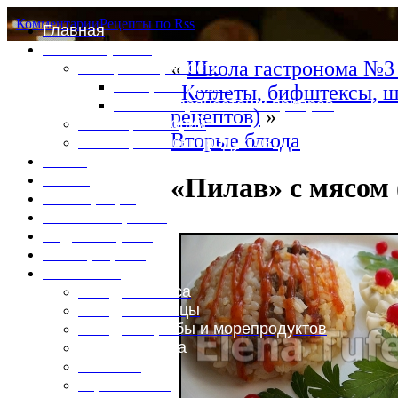
Комментарии
Рецепты по Rss
Главная
Это интересно
«
Школа гастронома №3 
Специи и пряности
Специи и диета
Котлеты, бифштексы, ш
Каталог пряностей и приправ
рецептов)
»
Таблица калорий
Вторые блюда
Таблица массы продуктов
Войти
Выйти
«Пилав» с мясом
Регистрация
Забыли пароль?
Задать пароль
Ваш профиль
Фотоменю
Блюда из мяса
Блюда из птицы
Блюда из рыбы и морепродуктов
Вторые блюда
Выпечка
Горяченькое