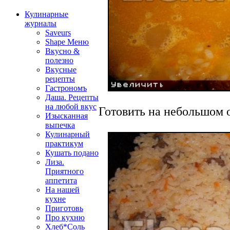
Кулинарные
журналы
Saveurs
Shape Меню
Вкусно &
полезно
Вкусные
рецепты
Гастрономъ
Даша. Рецепты
на любой вкус
Готовить на небольшом 
Изысканная
выпечка
Кулинарный
практикум
Кушать подано
Лиза.
Приятного
аппетита
На нашей
кухне
Приготовь
Про кухню
Хлеб*Соль