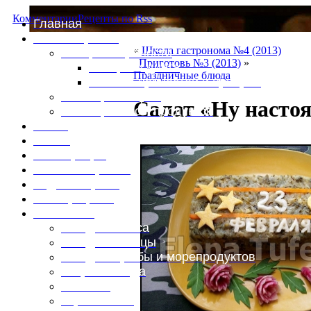
Комментарии
Рецепты по Rss
Главная
Это интересно
«
Школа гастронома №4 (2013)
Специи и пряности
Приготовь №3 (2013)
»
Специи и диета
Праздничные блюда
Каталог пряностей и приправ
Таблица калорий
Салат «Ну насто
Таблица массы продуктов
Войти
Выйти
Регистрация
Забыли пароль?
Задать пароль
Ваш профиль
Фотоменю
Блюда из мяса
Блюда из птицы
Блюда из рыбы и морепродуктов
Вторые блюда
Выпечка
Горяченькое