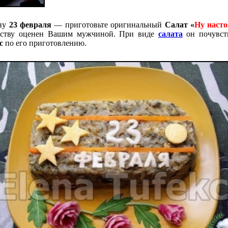
ину
23 февраля
— приготовьте оригинальный
Салат
«
Ну наст
инству оценен Вашим мужчиной. При виде
салата
он почувств
с
по его приготовлению.