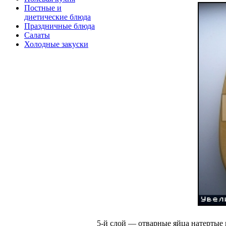
Постные и
диетические блюда
Праздничные блюда
Салаты
Холодные закуски
5-й слой — отварные яйца натертые 