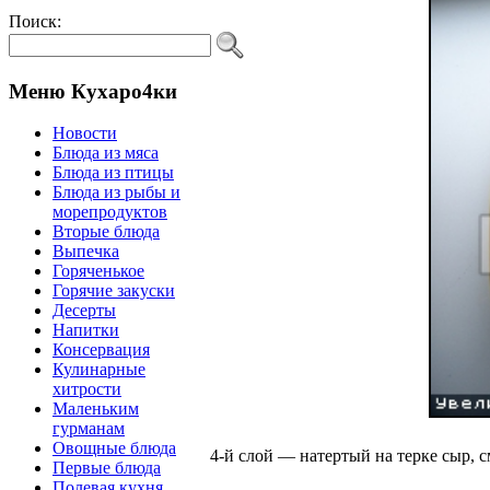
Поиск:
Меню Кухаро4ки
Новости
Блюда из мяса
Блюда из птицы
Блюда из рыбы и
морепродуктов
Вторые блюда
Выпечка
Горяченькое
Горячие закуски
Десерты
Напитки
Консервация
Кулинарные
хитрости
Маленьким
гурманам
Овощные блюда
4-й слой — натертый на терке сыр, с
Первые блюда
Полевая кухня