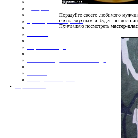
Горячие закуски
Десерты
Консервация
Порадуйте своего любимого мужч
очень вкусным и будет по досто
Кулинарные хитрости
Приглашаю посмотреть
мастер-клас
Маленьким гурманам
Напитки
Овощные блюда
Первые блюда
Полевая кухня
Постные и диетические блюда
Праздничные блюда
Салаты
Холодные закуски
Карта сайта