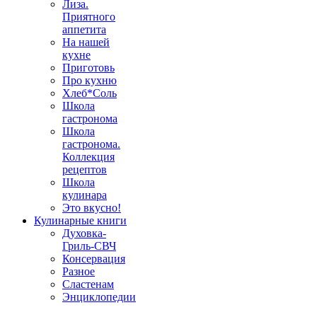
Лиза.
Приятного
аппетита
На нашей
кухне
Приготовь
Про кухню
Хлеб*Соль
Школа
гастронома
Школа
гастронома.
Коллекция
рецептов
Школа
кулинара
Это вкусно!
Кулинарные книги
Духовка-
Гриль-СВЧ
Консервация
Разное
Сластенам
Энциклопедии