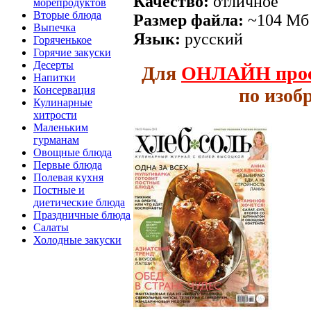
Качество:
отличное
морепродуктов
Вторые блюда
Размер файла:
~104 Мб
Выпечка
Язык:
русский
Горяченькое
Горячие закуски
Десерты
Для
ОНЛАЙН
про
Напитки
Консервация
по изоб
Кулинарные
хитрости
Маленьким
гурманам
Овощные блюда
Первые блюда
Полевая кухня
Постные и
диетические блюда
Праздничные блюда
Салаты
Холодные закуски