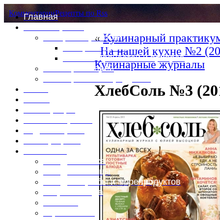
Комментарии
Рецепты по Rss
Главная
Это интересно
«
Кулинарный практикум
Специи и пряности
Специи и диета
На нашей кухне №2 (20
Каталог пряностей и приправ
Кулинарные журналы
Таблица калорий
Таблица массы продуктов
ХлебСоль №3 (20
Войти
Выйти
Регистрация
Забыли пароль?
Задать пароль
Ваш профиль
Фотоменю
Блюда из мяса
Блюда из птицы
Блюда из рыбы и морепродуктов
Вторые блюда
Выпечка
Горяченькое