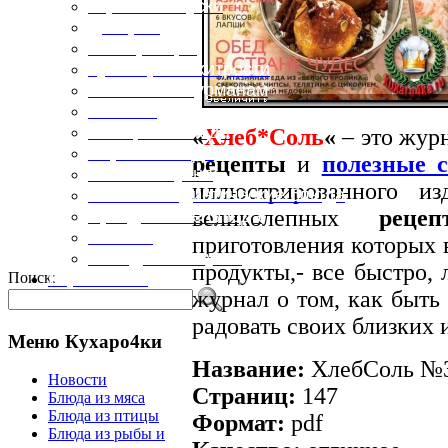
Горячие закуски
Десерты
Консервация
Кулинарные хитрости
Маленьким гурманам
Напитки
Овощные блюда
«
Хлеб*Соль
«
– это жур
Первые блюда
рецепты
и
полезные 
Полевая кухня
иллюстрированного и
Постные и диетические блюда
великолепных
реце
Праздничные блюда
Салаты
приготовления которых 
Холодные закуски
продукты,- все быстро, 
Поиск:
Карта сайта
журнал о том, как быть 
радовать своих близких 
Меню Кухаро4ки
Название:
ХлебСоль №3 
Новости
Страниц:
147
Блюда из мяса
Блюда из птицы
Формат:
pdf
Блюда из рыбы и