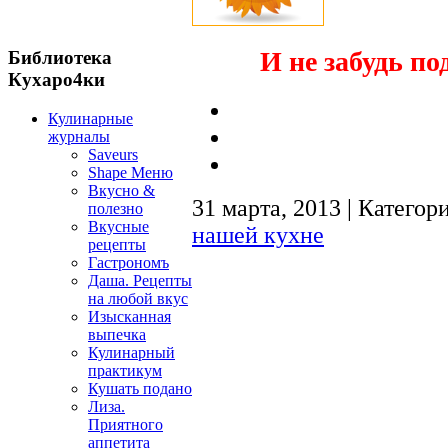
И не забудь по
Библиотека
Кухаро4ки
Кулинарные
журналы
Saveurs
Shape Меню
Вкусно &
31 марта, 2013 | Категор
полезно
Вкусные
нашей кухне
рецепты
Гастрономъ
Даша. Рецепты
на любой вкус
Изысканная
выпечка
Кулинарный
практикум
Кушать подано
Лиза.
Приятного
аппетита