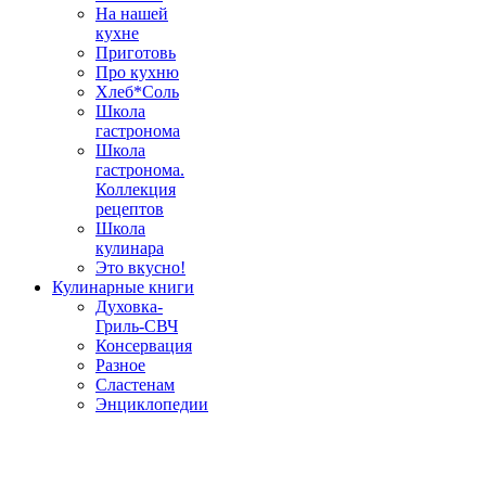
На нашей
кухне
Приготовь
Про кухню
Хлеб*Соль
Школа
гастронома
Школа
гастронома.
Коллекция
рецептов
Школа
кулинара
Это вкусно!
Кулинарные книги
Духовка-
Гриль-СВЧ
Консервация
Разное
Сластенам
Энциклопедии