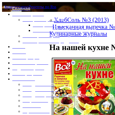
Комментарии
Рецепты по Rss
Главная
Это интересно
«
ХлебСоль №3 (2013)
Специи и пряности
Специи и диета
Изысканная выпечка №
Каталог пряностей и приправ
Кулинарные журналы
Таблица калорий
Таблица массы продуктов
На нашей кухне №
Войти
Выйти
Регистрация
Забыли пароль?
Задать пароль
Ваш профиль
Фотоменю
Блюда из мяса
Блюда из птицы
Блюда из рыбы и морепродуктов
Вторые блюда
Выпечка
Горяченькое