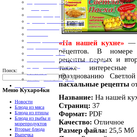
Горячие закуски
Десерты
Консервация
Кулинарные хитрости
Маленьким гурманам
Напитки
Овощные блюда
«На нашей кухне»
— о
Первые блюда
рецептов. В номере 
Полевая кухня
рецепты первых и вт
Постные и диетические блюда
Праздничные блюда
также интересны
Поиск:
Салаты
празднованию Светло
Холодные закуски
пасхальные рецепты
от
Карта сайта
Меню Кухаро4ки
Название:
На нашей кух
Новости
Страниц:
37
Блюда из мяса
Формат:
PDF
Блюда из птицы
Блюда из рыбы и
Качество:
Отличное
морепродуктов
Размер файла:
25,5 Мб
Вторые блюда
Выпечка