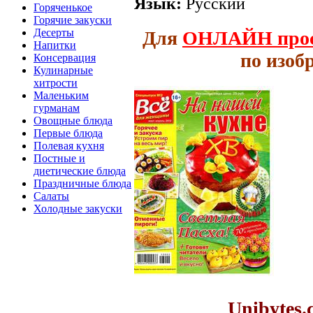
Язык:
Русский
Горяченькое
Горячие закуски
Десерты
Для
ОНЛАЙН
про
Напитки
по изоб
Консервация
Кулинарные
хитрости
Маленьким
гурманам
Овощные блюда
Первые блюда
Полевая кухня
Постные и
диетические блюда
Праздничные блюда
Салаты
Холодные закуски
Unibytes.