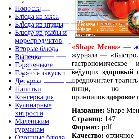
Горячие закуски
Новости
Десерты
Консервация
Блюда из мяса
Кулинарные хитрости
Блюда из птицы
Маленьким гурманам
Блюда из рыбы и
Напитки
морепродуктов
Овощные блюда
«Shape Меню»
—
ж
Первые блюда
Вторые блюда
журнала — «Быстро. 
Полевая кухня
Выпечка
Постные и диетические блюда
гастрономическое
Горяченькое
Праздничные блюда
ведущих
здоровый 
Горячие закуски
Салаты
предпочитает тратит
Холодные закуски
Десерты
Карта сайта
пищи, но пред
Напитки
принципов
здоровое 
Консервация
Кулинарные
Название:
Shape Мен
хитрости
Страниц:
147
Маленьким
Формат:
pdf
гурманам
Качество:
отличное
Овощные блюда