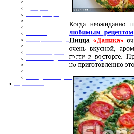
Горячие закуски
Десерты
Консервация
Кулинарные хитрости
Когда неожиданно п
Маленьким гурманам
любимым рецептом
Напитки
Пицца
«Даника»
оче
Овощные блюда
Первые блюда
очень вкусной, аро
Полевая кухня
гости в восторге. 
Постные и диетические блюда
по приготовлению эт
Праздничные блюда
Салаты
Холодные закуски
Карта сайта