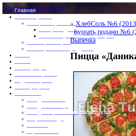
Комментарии
Рецепты по Rss
Главная
Это интересно
«
ХлебСоль №6 (2013
Специи и пряности
Специи и диета
Кушать подано №6 (
Каталог пряностей и приправ
Выпечка
Таблица калорий
Таблица массы продуктов
Пицца «Даник
Войти
Выйти
Регистрация
Забыли пароль?
Задать пароль
Ваш профиль
Фотоменю
Блюда из мяса
Блюда из птицы
Блюда из рыбы и морепродуктов
Вторые блюда
Выпечка
Горяченькое