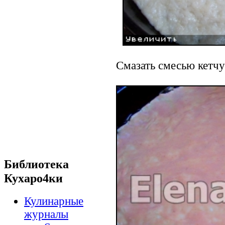
Смазать смесью кетчу
Библиотека
Кухаро4ки
Кулинарные
журналы