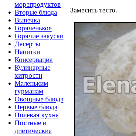
морепродуктов
Замесить тесто.
Вторые блюда
Выпечка
Горяченькое
Горячие закуски
Десерты
Напитки
Консервация
Кулинарные
хитрости
Маленьким
гурманам
Овощные блюда
Первые блюда
Полевая кухня
Постные и
диетические