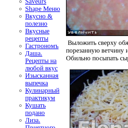
Saveurs
Shape Меню
Вкусно &
полезно
Вкусные
рецепты
Выложить сверху обж
Гастрономъ
порезанную ветчину и
Даша.
Обильно посыпать сы
Рецепты на
любой вкус
Изысканная
выпечка
Кулинарный
практикум
Кушать
подано
Лиза.
Приятного