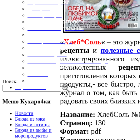
Горячие закуски
Десерты
Консервация
Кулинарные хитрости
Маленьким гурманам
Напитки
«
Хлеб*Соль
«
– это жур
Овощные блюда
Первые блюда
рецепты
и
полезные 
Полевая кухня
иллюстрированного и
Постные и диетические блюда
великолепных
реце
Праздничные блюда
Салаты
приготовления которых 
Холодные закуски
Поиск:
продукты,- все быстро, 
Карта сайта
журнал о том, как быть 
радовать своих близких 
Меню Кухаро4ки
Название:
ХлебСоль №6 
Новости
Блюда из мяса
Страниц:
130
Блюда из птицы
Формат:
pdf
Блюда из рыбы и
морепродуктов
Качество:
отличное