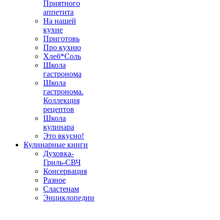
Приятного
аппетита
На нашей
кухне
Приготовь
Про кухню
Хлеб*Соль
Школа
гастронома
Школа
гастронома.
Коллекция
рецептов
Школа
кулинара
Это вкусно!
Кулинарные книги
Духовка-
Гриль-СВЧ
Консервация
Разное
Сластенам
Энциклопедии