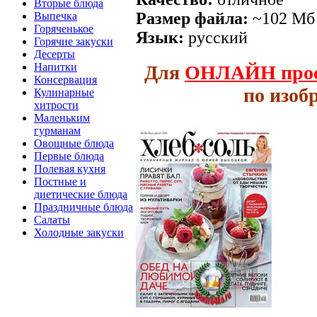
Вторые блюда
Размер файла:
~102 Мб
Выпечка
Горяченькое
Язык:
русский
Горячие закуски
Десерты
Напитки
Для
ОНЛАЙН
про
Консервация
по изоб
Кулинарные
хитрости
Маленьким
гурманам
Овощные блюда
Первые блюда
Полевая кухня
Постные и
диетические блюда
Праздничные блюда
Салаты
Холодные закуски