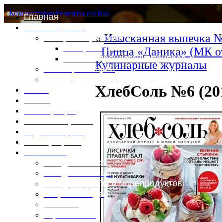
Комментарии
Рецепты по Rss
Главная
Это интересно
«
Изысканная выпечка №
Специи и пряности
Специи и диета
Пицца «Даника» (МК о
Каталог пряностей и приправ
Кулинарные журналы
Таблица калорий
Таблица массы продуктов
ХлебСоль №6 (20
Войти
Выйти
Регистрация
Забыли пароль?
Задать пароль
Ваш профиль
Фотоменю
Блюда из мяса
Блюда из птицы
Блюда из рыбы и морепродуктов
Вторые блюда
Выпечка
Горяченькое