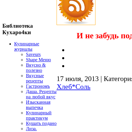
Библиотека
Кухаро4ки
И не забудь по
Кулинарные
журналы
Saveurs
Shape Меню
Вкусно &
полезно
Вкусные
17 июля, 2013 | Категори
рецепты
Хлеб*Соль
Гастрономъ
Даша. Рецепты
на любой вкус
Изысканная
выпечка
Кулинарный
практикум
Кушать подано
Лиза.