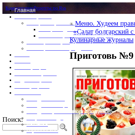
Комментарии
Рецепты по Rss
Главная
Это интересно
«
Меню. Худеем прав
Специи и пряности
Специи и диета
«Салат болгарский 
Каталог пряностей и приправ
Кулинарные журналы
Таблица калорий
Таблица массы продуктов
Приготовь №9 
Войти
Выйти
Регистрация
Забыли пароль?
Задать пароль
Ваш профиль
Фотоменю
Блюда из мяса
Блюда из птицы
Блюда из рыбы и морепродуктов
Вторые блюда
Поиск:
Выпечка
Горяченькое