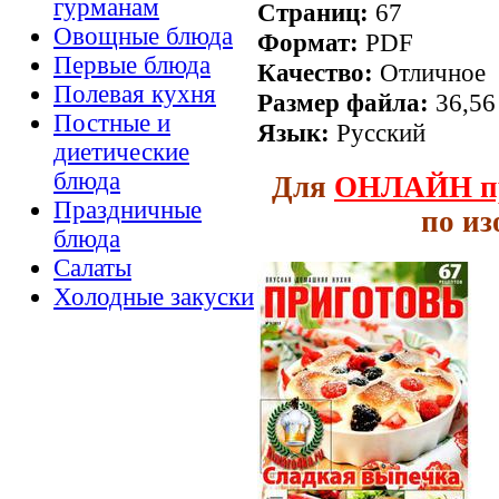
гурманам
Страниц:
67
Овощные блюда
Формат:
PDF
Первые блюда
Качество:
Отличное
Полевая кухня
Размер файла:
36,56
Постные и
Язык:
Русский
диетические
блюда
Для
ОНЛАЙН
п
Праздничные
по и
блюда
Салаты
Холодные закуски