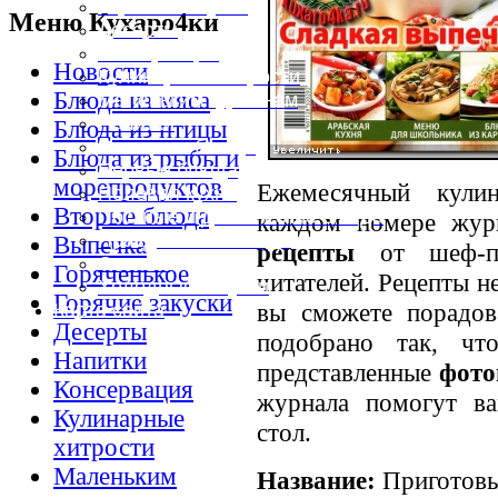
Горячие закуски
Меню Кухаро4ки
Десерты
Консервация
Новости
Кулинарные хитрости
Блюда из мяса
Маленьким гурманам
Напитки
Блюда из птицы
Овощные блюда
Блюда из рыбы и
Первые блюда
морепродуктов
Ежемесячный кули
Полевая кухня
Вторые блюда
Постные и диетические блюда
каждом номере жу
Праздничные блюда
Выпечка
рецепты
от шеф-по
Салаты
Горяченькое
читателей. Рецепты н
Холодные закуски
Горячие закуски
вы сможете порадов
Карта сайта
Десерты
подобрано так, ч
Напитки
представленные
фото
Консервация
журнала помогут в
Кулинарные
стол.
хитрости
Маленьким
Название:
Приготовь