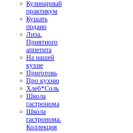
Кулинарный
практикум
Кушать
подано
Лиза.
Приятного
аппетита
На нашей
кухне
Приготовь
Про кухню
Хлеб*Соль
Школа
гастронома
Школа
гастронома.
Коллекция