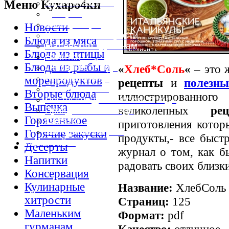
Меню Кухаро4ки
Горячие закуски
Десерты
Консервация
Новости
Кулинарные хитрости
Блюда из мяса
Маленьким гурманам
Блюда из птицы
Напитки
Блюда из рыбы и
«
Хлеб*Соль
«
– это 
Овощные блюда
Первые блюда
морепродуктов
рецепты
и
полезны
Полевая кухня
Вторые блюда
иллюстрированного
Постные и диетические блюда
Выпечка
великолепных
ре
Праздничные блюда
Горяченькое
Салаты
приготовления котор
Холодные закуски
Горячие закуски
продукты,- все быстр
Карта сайта
Десерты
журнал о том, как бы
Напитки
радовать своих близк
Консервация
Кулинарные
Название:
ХлебСоль 
хитрости
Страниц:
125
Маленьким
Формат:
pdf
гурманам
Качество:
отличное