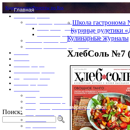
Комментарии
Рецепты по Rss
Главная
Это интересно
«
Школа гастронома 
Специи и пряности
Специи и диета
Куриные рулетики «
Каталог пряностей и приправ
Кулинарные журналы
Таблица калорий
Таблица массы продуктов
ХлебСоль №7 (
Войти
Выйти
Регистрация
Забыли пароль?
Задать пароль
Ваш профиль
Фотоменю
Блюда из мяса
Блюда из птицы
Блюда из рыбы и морепродуктов
Поиск:
Вторые блюда
Выпечка
Горяченькое