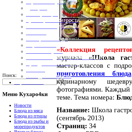
Горячие закуски
Десерты
Консервация
Кулинарные хитрости
Маленьким гурманам
Напитки
Овощные блюда
Первые блюда
«Коллекция рецепто
Полевая кухня
журнала «
Школа гас
Постные и диетические блюда
Праздничные блюда
мастер-классов с под
Салаты
приготовления блюда
Поиск:
Холодные закуски
кулинарному шедевр
Карта сайта
фотографиями. Каждый 
Меню Кухаро4ки
теме. Тема номера:
Блюд
Новости
Название:
Школа гастро
Блюда из мяса
Блюда из птицы
(сентябрь 2013)
Блюда из рыбы и
Страниц:
34
морепродуктов
Вторые блюда