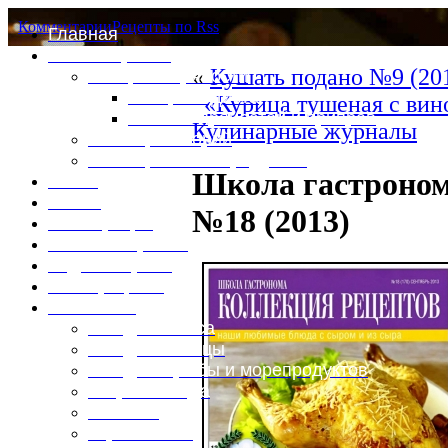
Комментарии
Рецепты по Rss
Главная
Это интересно
«
Кушать подано №9 (20
Специи и пряности
Специи и диета
«Курица тушеная с вин
Каталог пряностей и приправ
Кулинарные журналы
Таблица калорий
Таблица массы продуктов
Школа гастроном
Войти
Выйти
№18 (2013)
Регистрация
Забыли пароль?
Задать пароль
Ваш профиль
Фотоменю
Блюда из мяса
Блюда из птицы
Блюда из рыбы и морепродуктов
Вторые блюда
Выпечка
Горяченькое