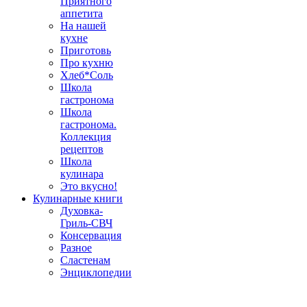
Приятного
аппетита
На нашей
кухне
Приготовь
Про кухню
Хлеб*Соль
Школа
гастронома
Школа
гастронома.
Коллекция
рецептов
Школа
кулинара
Это вкусно!
Кулинарные книги
Духовка-
Гриль-СВЧ
Консервация
Разное
Сластенам
Энциклопедии