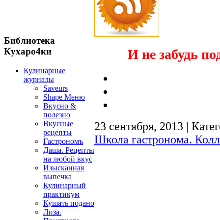
Библиотека
Кухаро4ки
И не забудь по
Кулинарные
журналы
Saveurs
Shape Меню
Вкусно &
полезно
Вкусные
23 сентября, 2013 | Кате
рецепты
Школа гастронома. Колл
Гастрономъ
Даша. Рецепты
на любой вкус
Изысканная
выпечка
Кулинарный
практикум
Кушать подано
Лиза.