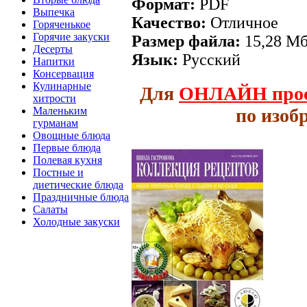
Формат:
PDF
Выпечка
Качество:
Отличное
Горяченькое
Горячие закуски
Размер файла:
15,28 М
Десерты
Язык:
Русский
Напитки
Консервация
Кулинарные
Для
ОНЛАЙН
про
хитрости
по изоб
Маленьким
гурманам
Овощные блюда
Первые блюда
Полевая кухня
Постные и
диетические блюда
Праздничные блюда
Салаты
Холодные закуски