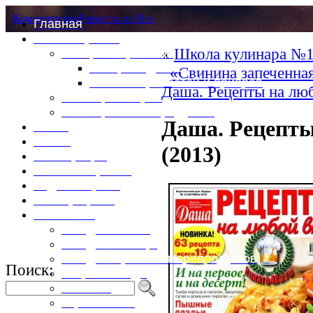
Комментарии
Рецепты по Rss
Главная
Это интересно
«
Школа кулинара №1
Специи и пряности
Специи и диета
«Свинина запеченна
Каталог пряностей и приправ
Даша. Рецепты на лю
Таблица калорий
Таблица массы продуктов
Даша. Рецепты
Войти
Выйти
(2013)
Регистрация
Забыли пароль?
Задать пароль
Ваш профиль
Фотоменю
Блюда из мяса
Блюда из птицы
Блюда из рыбы и морепродуктов
Поиск:
Вторые блюда
Выпечка
Горяченькое