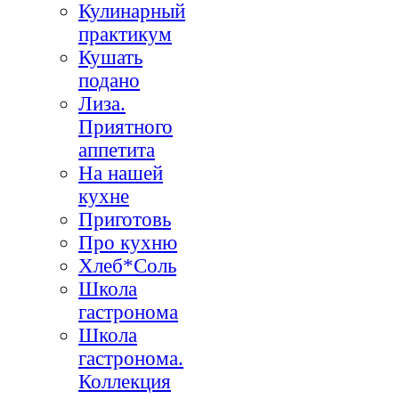
Кулинарный
практикум
Кушать
подано
Лиза.
Приятного
аппетита
На нашей
кухне
Приготовь
Про кухню
Хлеб*Соль
Школа
гастронома
Школа
гастронома.
Коллекция