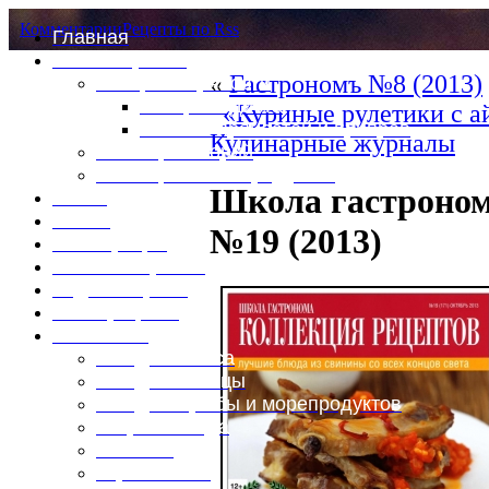
Комментарии
Рецепты по Rss
Главная
Это интересно
«
Гастрономъ №8 (2013)
Специи и пряности
Специи и диета
«Куриные рулетики с а
Каталог пряностей и приправ
Кулинарные журналы
Таблица калорий
Таблица массы продуктов
Школа гастроном
Войти
Выйти
№19 (2013)
Регистрация
Забыли пароль?
Задать пароль
Ваш профиль
Фотоменю
Блюда из мяса
Блюда из птицы
Блюда из рыбы и морепродуктов
Вторые блюда
Выпечка
Горяченькое