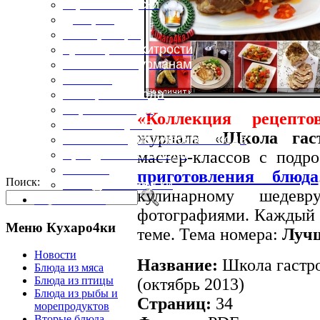
Горячие закуски
Десерты
Консервация
Кулинарные хитрости
Маленьким гурманам
Напитки
Овощные блюда
Первые блюда
«Коллекция рецепто
Полевая кухня
журнала «
Школа гас
Постные и диетические блюда
Праздничные блюда
мастер-классов с под
Салаты
приготовления блюда
Поиск:
Холодные закуски
кулинарному шедевр
Карта сайта
фотографиями. Каждый 
Меню Кухаро4ки
теме. Тема номера:
Лучш
Новости
Название:
Школа гастро
Блюда из мяса
Блюда из птицы
(октябрь 2013)
Блюда из рыбы и
Страниц:
34
морепродуктов
Вторые блюда