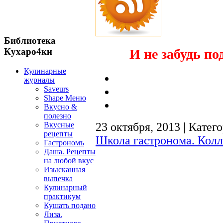
Библиотека
Кухаро4ки
И не забудь по
Кулинарные
журналы
Saveurs
Shape Меню
Вкусно &
полезно
Вкусные
23 октября, 2013 | Катег
рецепты
Школа гастронома. Колл
Гастрономъ
Даша. Рецепты
на любой вкус
Изысканная
выпечка
Кулинарный
практикум
Кушать подано
Лиза.