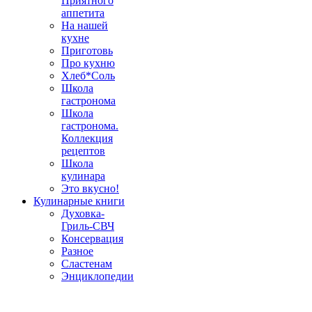
Приятного
аппетита
На нашей
кухне
Приготовь
Про кухню
Хлеб*Соль
Школа
гастронома
Школа
гастронома.
Коллекция
рецептов
Школа
кулинара
Это вкусно!
Кулинарные книги
Духовка-
Гриль-СВЧ
Консервация
Разное
Сластенам
Энциклопедии