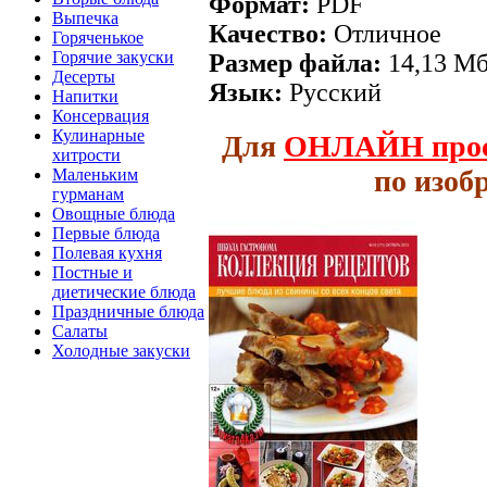
Формат:
PDF
Выпечка
Качество:
Отличное
Горяченькое
Горячие закуски
Размер файла:
14,13 М
Десерты
Язык:
Русский
Напитки
Консервация
Кулинарные
Для
ОНЛАЙН
про
хитрости
по изоб
Маленьким
гурманам
Овощные блюда
Первые блюда
Полевая кухня
Постные и
диетические блюда
Праздничные блюда
Салаты
Холодные закуски