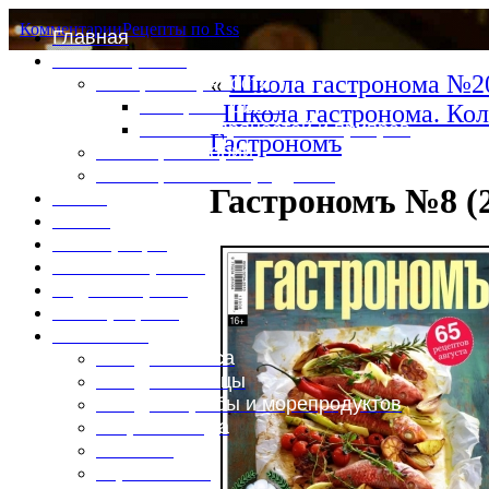
Комментарии
Рецепты по Rss
Главная
Это интересно
«
Школа гастронома №20
Специи и пряности
Специи и диета
Школа гастронома. Кол
Каталог пряностей и приправ
Гастрономъ
Таблица калорий
Таблица массы продуктов
Гастрономъ №8 (
Войти
Выйти
Регистрация
Забыли пароль?
Задать пароль
Ваш профиль
Фотоменю
Блюда из мяса
Блюда из птицы
Блюда из рыбы и морепродуктов
Вторые блюда
Выпечка
Горяченькое