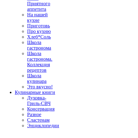
Приятного
аппетита
На нашей
кухне
Приготовь
Про кухню
Хлеб*Соль
Школа
гастронома
Школа
гастронома.
Коллекция
рецептов
Школа
кулинара
Это вкусно!
Кулинарные книги
Духовка-
Гриль-СВЧ
Консервация
Разное
Сластенам
Энциклопедии