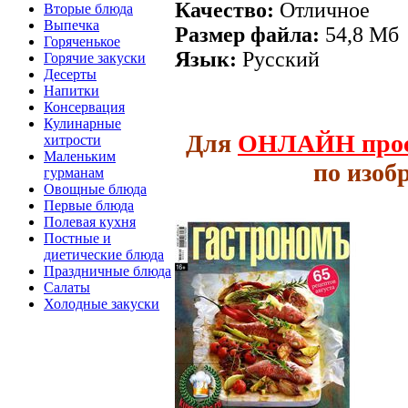
Качество:
Отличное
Вторые блюда
Выпечка
Размер файла:
54,8 Мб
Горяченькое
Язык:
Русский
Горячие закуски
Десерты
Напитки
Консервация
Кулинарные
Для
ОНЛАЙН
про
хитрости
Маленьким
по изоб
гурманам
Овощные блюда
Первые блюда
Полевая кухня
Постные и
диетические блюда
Праздничные блюда
Салаты
Холодные закуски