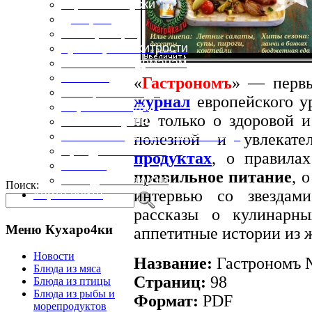
Горячие закуски
Десерты
Консервация
Кулинарные хитрости
Маленьким гурманам
Напитки
«
Гастрономъ
» — перв
Овощные блюда
журнал
европейского у
Первые блюда
не только о здоровой 
Полевая кухня
Постные и диетические блюда
полезной и увлекат
Праздничные блюда
продуктах
, о правила
Салаты
правильное питание
, 
Холодные закуски
Поиск:
интервью со звездам
Карта сайта
рассказы о кулинарн
Меню Кухаро4ки
аппетитные истории из 
Новости
Название:
Гастрономъ №
Блюда из мяса
Страниц:
98
Блюда из птицы
Блюда из рыбы и
Формат:
PDF
морепродуктов