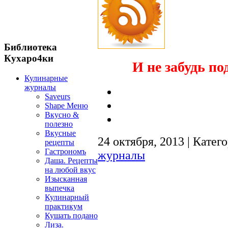
Библиотека
Кухаро4ки
И не забудь по
Кулинарные
журналы
Saveurs
Shape Меню
Вкусно &
полезно
Вкусные
24 октября, 2013 | Катег
рецепты
Гастрономъ
журналы
Даша. Рецепты
на любой вкус
Изысканная
выпечка
Кулинарный
практикум
Кушать подано
Лиза.