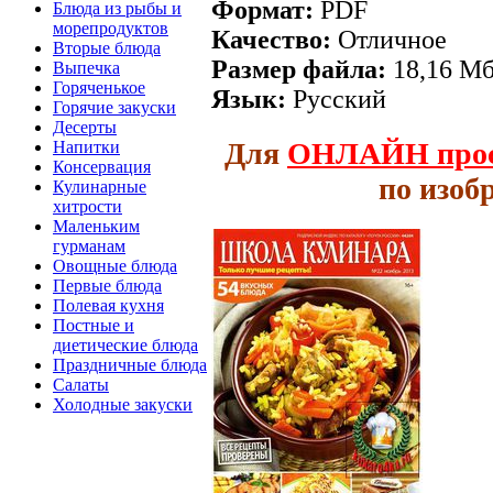
Формат:
PDF
Блюда из рыбы и
морепродуктов
Качество:
Отличное
Вторые блюда
Размер файла:
18,16 М
Выпечка
Горяченькое
Язык:
Русский
Горячие закуски
Десерты
Для
ОНЛАЙН
про
Напитки
Консервация
по изоб
Кулинарные
хитрости
Маленьким
гурманам
Овощные блюда
Первые блюда
Полевая кухня
Постные и
диетические блюда
Праздничные блюда
Салаты
Холодные закуски