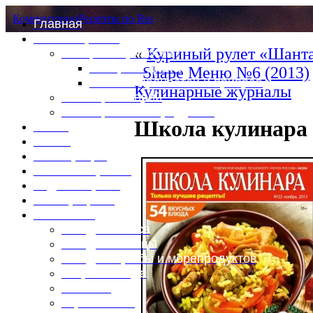
Комментарии
Рецепты по Rss
Главная
Это интересно
«
Куриный рулет «Шанта
Специи и пряности
Специи и диета
Shape Меню №6 (2013)
Каталог пряностей и приправ
Кулинарные журналы
Таблица калорий
Таблица массы продуктов
Школа кулинара 
Войти
Выйти
Регистрация
Забыли пароль?
Задать пароль
Ваш профиль
Фотоменю
Блюда из мяса
Блюда из птицы
Блюда из рыбы и морепродуктов
Вторые блюда
Выпечка
Горяченькое