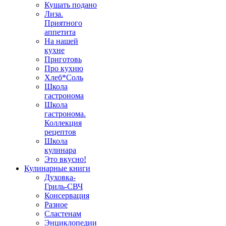
Кушать подано
Лиза.
Приятного
аппетита
На нашей
кухне
Приготовь
Про кухню
Хлеб*Соль
Школа
гастронома
Школа
гастронома.
Коллекция
рецептов
Школа
кулинара
Это вкусно!
Кулинарные книги
Духовка-
Гриль-СВЧ
Консервация
Разное
Сластенам
Энциклопедии