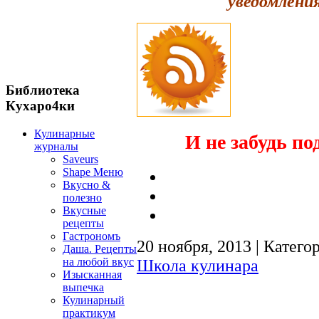
уведомления
Библиотека
Кухаро4ки
Кулинарные
И не забудь по
журналы
Saveurs
Shape Меню
Вкусно &
полезно
Вкусные
рецепты
Гастрономъ
20 ноября, 2013 | Катего
Даша. Рецепты
на любой вкус
Школа кулинара
Изысканная
выпечка
Кулинарный
практикум