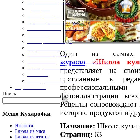
Горячие закуски
Десерты
Консервация
Кулинарные хитрости
Маленьким гурманам
Напитки
Овощные блюда
Первые блюда
Один из самых
Полевая кухня
журнал
«
Школа кул
Постные и диетические блюда
Праздничные блюда
представляет на сво
Салаты
присланные в редак
Холодные закуски
профессиональными
Карта сайта
Поиск:
фотоиллюстрации вс
Рецепты сопровождают п
историю продуктов и др
Меню Кухаро4ки
Название:
Школа кулина
Новости
Блюда из мяса
Страниц:
63
Блюда из птицы