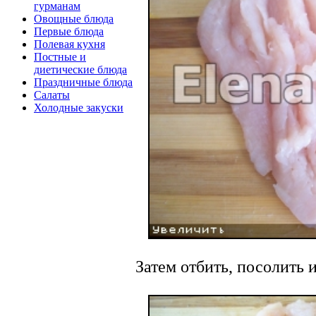
гурманам
Овощные блюда
Первые блюда
Полевая кухня
Постные и
диетические блюда
Праздничные блюда
Салаты
Холодные закуски
Затем отбить, посолить 