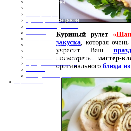
Горячие закуски
Десерты
Консервация
Кулинарные хитрости
Маленьким гурманам
Напитки
Куриный рулет
«Шан
Овощные блюда
закуска
, которая очень
Первые блюда
украсит Ваш
праз
Полевая кухня
посмотреть
мастер-кл
Постные и диетические блюда
Праздничные блюда
оригинального
блюда и
Салаты
Холодные закуски
Карта сайта