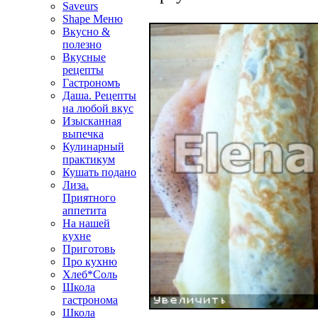
Saveurs
Shape Меню
Вкусно &
полезно
Вкусные
рецепты
Гастрономъ
Даша. Рецепты
на любой вкус
Изысканная
выпечка
Кулинарный
практикум
Кушать подано
Лиза.
Приятного
аппетита
На нашей
кухне
Приготовь
Про кухню
Хлеб*Соль
Школа
гастронома
Школа