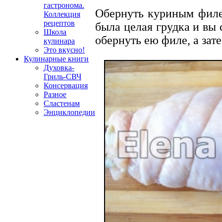
гастронома.
Обернуть куриным филе 
Коллекция
рецептов
была целая грудка и вы
Школа
обернуть ею филе, а зат
кулинара
Это вкусно!
Кулинарные книги
Духовка-
Гриль-СВЧ
Консервация
Разное
Сластенам
Энциклопедии