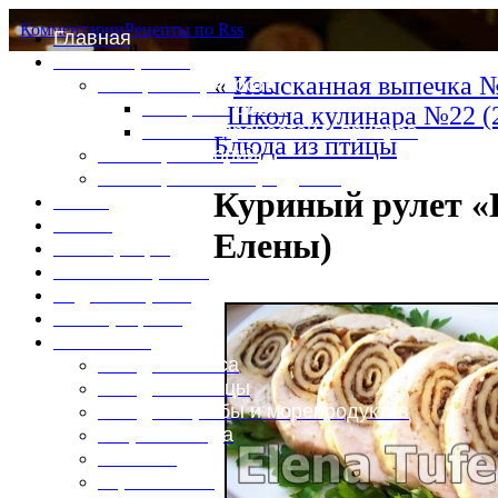
Комментарии
Рецепты по Rss
Главная
Это интересно
«
Изысканная выпечка №
Специи и пряности
Специи и диета
Школа кулинара №22 (
Каталог пряностей и приправ
Блюда из птицы
Таблица калорий
Таблица массы продуктов
Куриный рулет «
Войти
Выйти
Елены)
Регистрация
Забыли пароль?
Задать пароль
Ваш профиль
Фотоменю
Блюда из мяса
Блюда из птицы
Блюда из рыбы и морепродуктов
Вторые блюда
Выпечка
Горяченькое