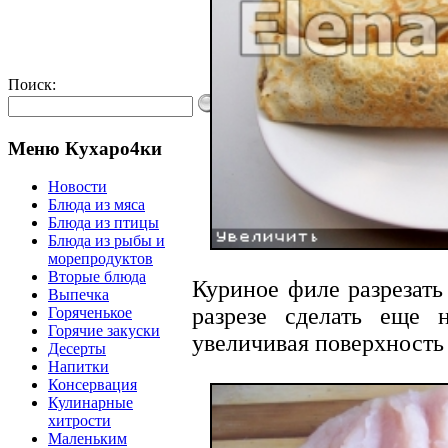
Поиск:
Меню Кухаро4ки
Новости
Блюда из мяса
Блюда из птицы
Блюда из рыбы и
морепродуктов
Вторые блюда
Куриное филе разрезать
Выпечка
разрезе сделать еще 
Горяченькое
Горячие закуски
увеличивая поверхность
Десерты
Напитки
Консервация
Кулинарные
хитрости
Маленьким