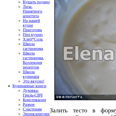
Кушать подано
Лиза.
Приятного
аппетита
На нашей
кухне
Приготовь
Про кухню
Хлеб*Соль
Школа
гастронома
Школа
гастронома.
Коллекция
рецептов
Школа
кулинара
Это вкусно!
Кулинарные книги
Духовка-
Гриль-СВЧ
Консервация
Разное
Сластенам
Залить тесто в фор
Энциклопедии