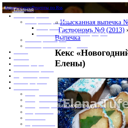
Комментарии
Рецепты по Rss
Главная
Это интересно
«
Изысканная выпечка №
Специи и пряности
Специи и диета
Гастрономъ №9 (2013)
Каталог пряностей и приправ
Выпечка
Таблица калорий
Таблица массы продуктов
Кекс «Новогодни
Войти
Выйти
Елены)
Регистрация
Забыли пароль?
Задать пароль
Ваш профиль
Фотоменю
Блюда из мяса
Блюда из птицы
Блюда из рыбы и морепродуктов
Вторые блюда
Выпечка
Горяченькое