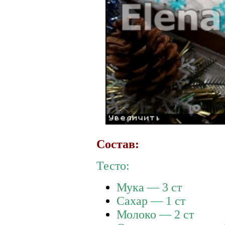
Состав:
Тесто:
Мука — 3 ст
Сахар — 1 ст
Молоко — 2 ст