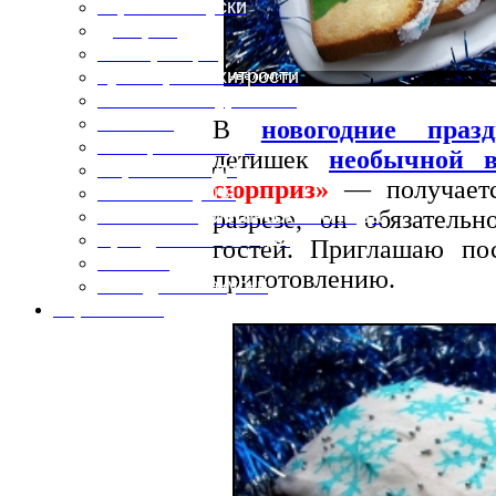
Горячие закуски
Десерты
Консервация
Кулинарные хитрости
Маленьким гурманам
Напитки
В
новогодние праз
Овощные блюда
детишек
необычной 
Первые блюда
сюрприз»
— получаетс
Полевая кухня
разрезе, он обязатель
Постные и диетические блюда
Праздничные блюда
гостей. Приглашаю по
Салаты
приготовлению.
Холодные закуски
Карта сайта