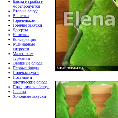
Блюда из рыбы и
морепродуктов
Вторые блюда
Выпечка
Горяченькое
Горячие закуски
Десерты
Напитки
Консервация
Кулинарные
хитрости
Маленьким
гурманам
Овощные блюда
Первые блюда
Полевая кухня
Постные и
диетические блюда
Праздничные блюда
Салаты
Холодные закуски