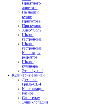
Приятного
аппетита
На нашей
кухне
Приготовь
Про кухню
Хлеб*Соль
Школа
гастронома
Школа
гастронома.
Коллекция
рецептов
Школа
кулинара
Это вкусно!
Кулинарные книги
Духовка-
Гриль-СВЧ
Консервация
Разное
Сластенам
Энциклопедии