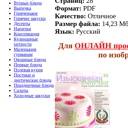
Страниц:
28
Вторые блюда
Формат:
PDF
Выпечка
Горяченькое
Качество:
Отличное
Горячие закуски
Размер файла:
14,23 М
Десерты
Напитки
Язык:
Русский
Консервация
Кулинарные
Для
ОНЛАЙН
про
хитрости
Маленьким
по изоб
гурманам
Овощные блюда
Первые блюда
Полевая кухня
Постные и
диетические блюда
Праздничные блюда
Салаты
Холодные закуски