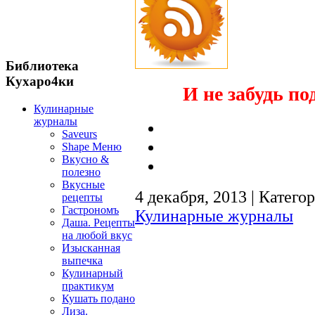
Библиотека
Кухаро4ки
И не забудь по
Кулинарные
журналы
Saveurs
Shape Меню
Вкусно &
полезно
Вкусные
4 декабря, 2013 | Катего
рецепты
Гастрономъ
Кулинарные журналы
Даша. Рецепты
на любой вкус
Изысканная
выпечка
Кулинарный
практикум
Кушать подано
Лиза.