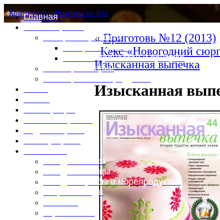
Комментарии
Рецепты по Rss
Главная
Это интересно
«
Приготовь №12 (2013)
Специи и пряности
Специи и диета
Кекс «Новогодний сюр
Каталог пряностей и приправ
Изысканная выпечка
Таблица калорий
Таблица массы продуктов
Изысканная выпе
Войти
Выйти
Регистрация
Забыли пароль?
Задать пароль
Ваш профиль
Фотоменю
Блюда из мяса
Блюда из птицы
Блюда из рыбы и морепродуктов
Вторые блюда
Выпечка
Горяченькое