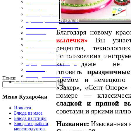
Горячие закуски
Десерты
Консервация
Кулинарные хитрости
Маленьким гурманам
Благодаря новому кра
Напитки
Овощные блюда
выпечка»
Вы узнаете
Первые блюда
рецептов, технологи
Полевая кухня
использования инструм
Постные и диетические блюда
вы даже не дог
Праздничные блюда
Салаты
готовить
праздничны
Холодные закуски
Поиск:
кремом и немецкого 
Карта сайта
«Захер», «Сент-Оноре»
номере — классичес
Меню Кухаро4ки
сладкой и пряной в
Новости
советами и яркими иллю
Блюда из мяса
Блюда из птицы
Название:
Изысканная 
Блюда из рыбы и
морепродуктов