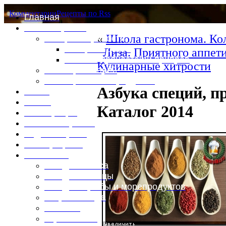
Комментарии
Рецепты по Rss
Главная
Это интересно
«
Школа гастронома. Ко
Специи и пряности
Специи и диета
Лиза. Приятного аппети
Каталог пряностей и приправ
Кулинарные хитрости
Таблица калорий
Таблица массы продуктов
Азбука специй, п
Войти
Выйти
Каталог 2014
Регистрация
Забыли пароль?
Задать пароль
Ваш профиль
Фотоменю
Блюда из мяса
Блюда из птицы
Блюда из рыбы и морепродуктов
Вторые блюда
Выпечка
Горяченькое