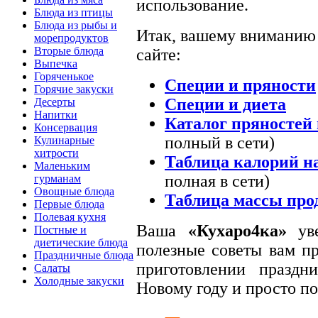
использование.
Блюда из птицы
Блюда из рыбы и
Итак, вашему вниманию
морепродуктов
Вторые блюда
сайте:
Выпечка
Горяченькое
Специи и пряности
Горячие закуски
Специи и диета
Десерты
Напитки
Каталог пряностей 
Консервация
полный в сети)
Кулинарные
хитрости
Таблица калорий на
Маленьким
полная в сети)
гурманам
Овощные блюда
Таблица массы про
Первые блюда
Полевая кухня
Ваша
«Кухаро4ка»
уве
Постные и
диетические блюда
полезные советы вам пр
Праздничные блюда
приготовлении празд
Салаты
Холодные закуски
Новому году и просто п