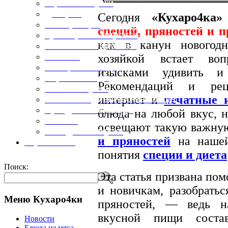
Горячие закуски
Десерты
Сегодня
«Кухаро4ка»
Консервация
специй, пряностей и п
Кулинарные хитрости
как в канун новогод
Маленьким гурманам
Напитки
хозяйкой встает во
Овощные блюда
изысками удивить и 
Первые блюда
Рекомендаций и рец
Полевая кухня
интернет и
печатные 
Постные и диетические блюда
Праздничные блюда
блюда на любой вкус, н
Салаты
освещают такую важную
Холодные закуски
и пряностей
на нашей 
Карта сайта
понятия
специи и диета
Поиск:
Эта статья призвана по
и новичкам, разобрать
Меню Кухаро4ки
пряностей, — ведь н
вкусной пищи соста
Новости
Блюда из мяса