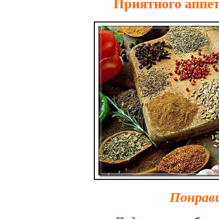
Приятного аппети
Понрав