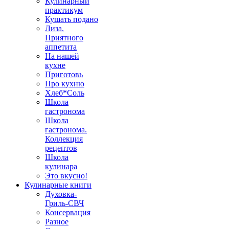
Кулинарный
практикум
Кушать подано
Лиза.
Приятного
аппетита
На нашей
кухне
Приготовь
Про кухню
Хлеб*Соль
Школа
гастронома
Школа
гастронома.
Коллекция
рецептов
Школа
кулинара
Это вкусно!
Кулинарные книги
Духовка-
Гриль-СВЧ
Консервация
Разное